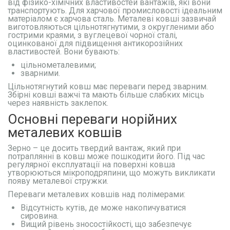
від фізико-хімічних властивостей вантажів, які вони
транспортують. Для харчової промисловості ідеальним
матеріалом є харчова сталь. Металеві ковші зазвичай
виготовляються цільнотягнутими, з округленими або
гострими краями, з вуглецевої чорної сталі,
оцинкованої для підвищення антикорозійних
властивостей. Вони бувають:
цільнометалевими;
зварними.
Цільнотягнутий ковш має переваги перед зварним.
Збірні ковші важчі та мають більше слабких місць
через наявність заклепок.
Основні переваги норійних
металевих ковшів
Зерно – це досить твердий вантаж, який при
потраплянні в ковш може пошкодити його. Під час
регулярної експлуатації на поверхні ковша
утворюються мікроподряпини, що можуть викликати
появу металевої стружки.
Переваги металевих ковшів над полімерами:
Відсутність кутів, де може накопичуватися
сировина.
Вищий рівень зносостійкості, що забезпечує