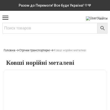
Разом до Перемоги! Все буде Україна! 💛💙
Увійти
Головна
Стрічки транспортерні
Ковші норійні металеві
Ковші норійні металеві