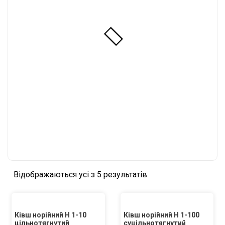
Відображаються усі з 5 результатів
Ківш норійний Н 1-10
Ківш норійний Н 1-100
цільнотягнутий
суцільнотягнутий