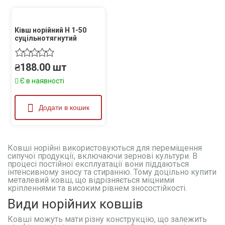
Ківш норійний Н 1-50
суцільнотягнутий
₴
188.00
шт
Є в наявності
Додати в кошик
Ковші норійні використовуються для переміщення
сипучої продукції, включаючи зернові культури. В
процесі постійної експлуатації вони піддаються
інтенсивному зносу та стиранню. Тому доцільно купити
металевий ковш, що відрізняється міцними
кріпленнями та високим рівнем зносостійкості.
Види норійних ковшів
Ковші можуть мати різну конструкцію, що залежить