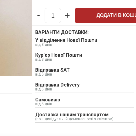
-
+
ДОДАТИ В КОШ
Quantity
ВАРІАНТИ ДОСТАВКИ:
У відділення Нової Пошти
від 3 днів
Кур'єр Нової Пошти
від 3 днів
Відправка SAT
від 5 днів
Відправка Delivery
від 5 днів
Самовивіз
від 5 днів
Доставка нашим транспортом
(по індивідуальній домовленості з клієнтом)