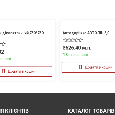
 діелектричний 750*750
Автодоріжка АВТОЛІН 2,0
₴
626.40
м.п.
32
Є в наявності
явності
Додати в кошик
Додати в кошик
Я КЛІЄНТІВ
КАТАЛОГ ТОВАРІВ