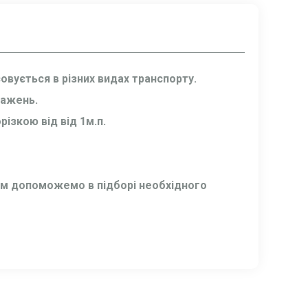
овується в різних видах транспорту.
тажень.
ізкою від від 1м.п.
Вам допоможемо в підборі необхідного