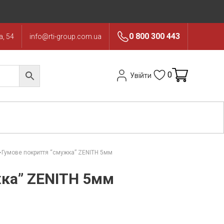
0 800 300 443
, 54
info@rti-group.com.ua
0
Увійти
Гумове покриття “смужка” ZENITH 5мм
ка” ZENITH 5мм