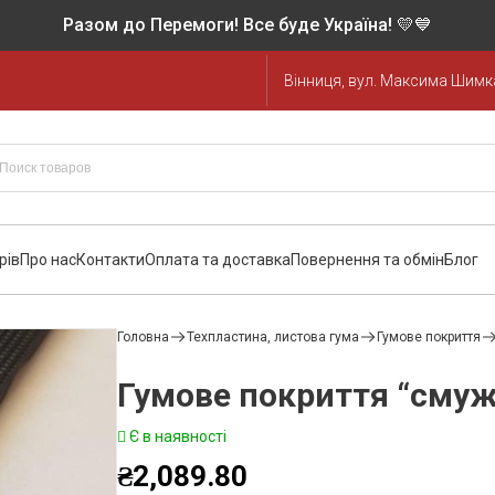
Разом до Перемоги! Все буде Україна! 💛💙
Вінниця, вул. Максима Шимка
рів
Про нас
Контакти
Оплата та доставка
Повернення та обмін
Блог
Головна
Техпластина, листова гума
Гумове покриття
Гумове покриття “смуж
Є в наявності
₴
2,089.80