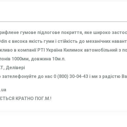
 рифлене
гумове підлогове покриття, яке широко застос
n є висока якість гуми і стійкість до механічних наван
иво в компанії РТІ Україна Килимок автомобільний з пор
лонів 1000мм, довжина 10м.п.
Т, Делівері
о зателефонуйте до нас
0 (800) 30-04-43
і ми з радістю 
.ua
ТЬСЯ КРАТНО ПОГ.М.!