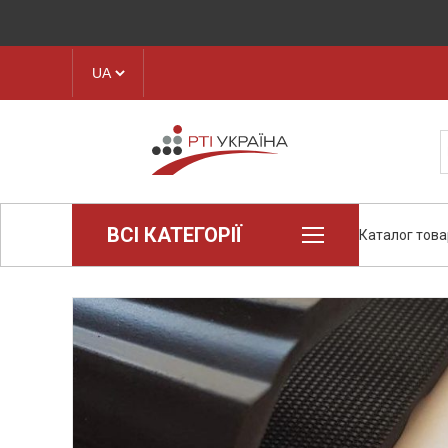
ВСІ КАТЕГОРІЇ
Каталог това
Loctite (промислова хімія)
Пароніт
Техпластина, листова гума
Конструкційні пластики та
полімери
Стрічки транспортерні
Рукава і шланги