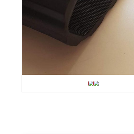
Хомути та БРСМ з'єднання
Набивки сальникові
Композитні матеріали Resimac
Парафінова емульсія
Прокладки
Шкіркартон прокладковий
Електрокартон листовий
Шнури: Гумові, силіконові