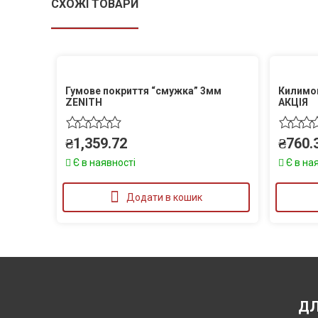
СХОЖІ ТОВАРИ
Гумове покриття “смужка” 3мм
Килимок
ZENITH
АКЦІЯ
₴
1,359.72
₴
760.
Є в наявності
Є в на
Додати в кошик
ДЛ