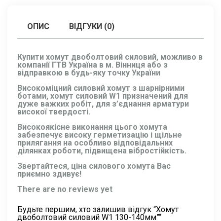
ОПИС
ВІДГУКИ (0)
Купити хомут двоболтовий силовий, можливо в
компанії ГТВ Україна в м. Вінниця або з
відправкою в будь-яку точку України
Високоміцний силовий хомут з шарнірними
ботами, хомут силовий W1 призначений для
дуже важких робіт, для з’єднання арматури
високої твердості.
Високоякісне виконання цього хомута
забезпечує високу герметизацію і щільне
прилягання на особливо відповідальних
ділянках роботи, підвищена вібростійкість.
Звертайтеся, ціна силового хомута Вас
приємно здивує!
There are no reviews yet
Будьте першим, хто залишив відгук “Хомут
двоболтовий силовий W1 130-140мм”“