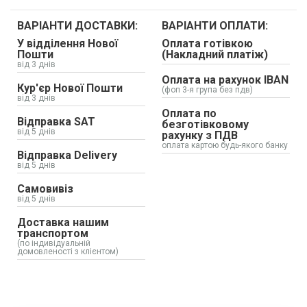
ВАРІАНТИ ДОСТАВКИ:
ВАРІАНТИ ОПЛАТИ:
У відділення Нової
Оплата готівкою
Пошти
(Накладний платіж)
від 3 днів
Оплата на рахунок IBAN
Кур'єр Нової Пошти
(фоп 3-я група без пдв)
від 3 днів
Оплата по
Відправка SAT
безготівковому
від 5 днів
рахунку з ПДВ
оплата картою будь-якого банку
Відправка Delivery
від 5 днів
Самовивіз
від 5 днів
Доставка нашим
транспортом
(по індивідуальній
домовленості з клієнтом)