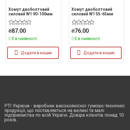
Хомут двоболтовий
Хомут двоболтовий
силовий W1 90-100мм
силовий W1 55-65мм
₴
87.00
₴
76.00
Є в наявності
Є в наявності
Додати в кошик
Додати в кошик
РТІ Україна - виробник високоякісної гумово-технічної
продукції, що поставляється на великі та малі
підприємства по всій Україні. Довіра клієнтів понад 10
років.