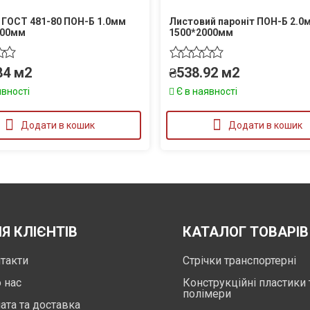
 ГОСТ 481-80 ПОН-Б 1.0мм
Листовий пароніт ПОН-Б 2.0
000мм
1500*2000мм
84
м2
₴
538.92
м2
явності
Є в наявності
Додати в кошик
Додати в кошик
Я КЛІЄНТІВ
КАТАЛОГ ТОВАРІВ
такти
Стрічки транспортерні
 нас
Конструкційні пластики 
полімери
ата та доставка