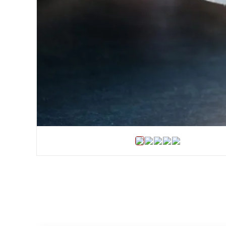
Хомути та БРСМ з'єднання
Набивки сальникові
Композитні матеріали Resimac
Парафінова емульсія
⇣ Показати всі категорії ⇣