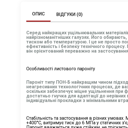
ОПИС
ВІДГУКИ (0)
Серед найкращих ущільнювальних матеріалів 
найрізноманітніших галузях. Його обирають, 
тиском або температурою. І це не просто поп
ефективність і безпеку технічного процесу.
він орієнтований переважно на застосування
Особливості листового пароніту
Пароніт типу ПОН-Б найкращим чином підходи
неагресивних технологічних процесах, де важ
оскільки забезпечує міцне ущільнення при ф
достатньо гнучка для адаптації до нерівних
індивідуальні прокладки з мінімальними втр
Стабільність та застосування в різних умовах.
+400°C, витримує тиск до 6 МПа у статичних з’
Пароніт вважається дуже стійким, не тріскаєт