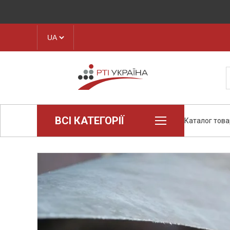
ВСІ КАТЕГОРІЇ
Каталог това
Loctite (промислова хімія)
Пароніт
Техпластина, листова гума
Конструкційні пластики та
полімери
Стрічки транспортерні
Рукава і шланги