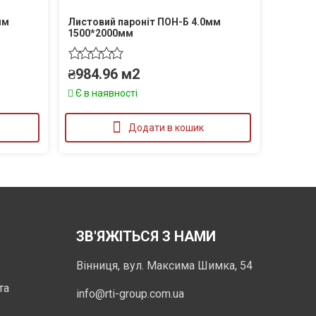
мм
Листовий пароніт ПОН-Б 4.0мм
1500*2000мм
₴
984.96
м2
Є в наявності
Додати в кошик
ЗВ'ЯЖІТЬСЯ З НАМИ
Вінниця, вул. Максима Шимка, 54
та
info@rti-group.com.ua