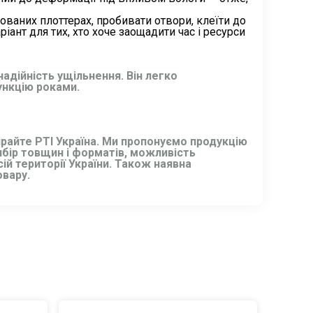
зованих плоттерах, пробивати отвори, клеїти до
ант для тих, хто хоче заощадити час і ресурси
надійність ущільнення. Він легко
ункцію роками.
ирайте РТІ Україна. Ми пропонуємо продукцію
ибір товщин і форматів, можливість
ій території України. Також наявна
вару.