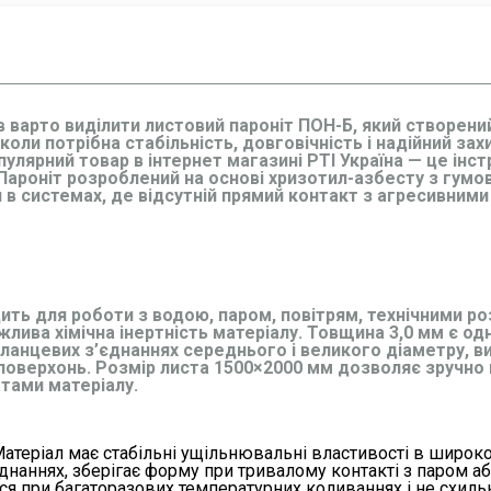
варто виділити листовий пароніт ПОН-Б, який створений
коли потрібна стабільність, довговічність і надійний за
улярний товар в інтернет магазині РТІ Україна — це інс
 Пароніт розроблений на основі хризотил-азбесту з гумов
 в системах, де відсутній прямий контакт з агресивним
ть для роботи з водою, паром, повітрям, технічними ро
лива хімічна інертність матеріалу. Товщина 3,0 мм є одн
ланцевих з’єднаннях середнього і великого діаметру, в
 поверхонь. Розмір листа 1500×2000 мм дозволяє зручно 
атами матеріалу.
 Матеріал має стабільні ущільнювальні властивості в широк
єднаннях, зберігає форму при тривалому контакті з паром а
ься при багаторазових температурних коливаннях і не схил