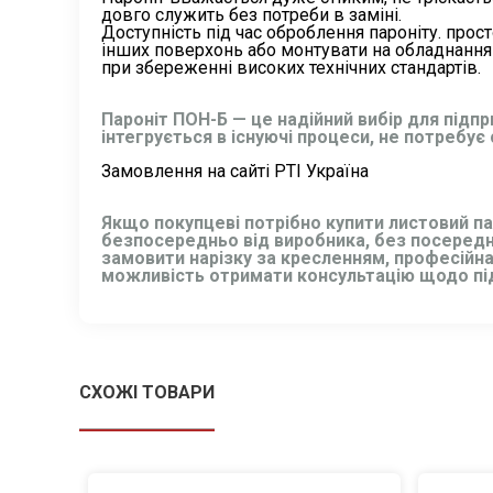
довго служить без потреби в заміні.
Доступність під час оброблення пароніту. прос
інших поверхонь або монтувати на обладнання б
при збереженні високих технічних стандартів.
Пароніт ПОН-Б — це надійний вибір для підпри
інтегрується в існуючі процеси, не потребу
Замовлення на сайті РТІ Україна
Якщо покупцеві потрібно купити листовий па
безпосередньо від виробника, без посередник
замовити нарізку за кресленням, професійна 
можливість отримати консультацію щодо під
СХОЖІ ТОВАРИ