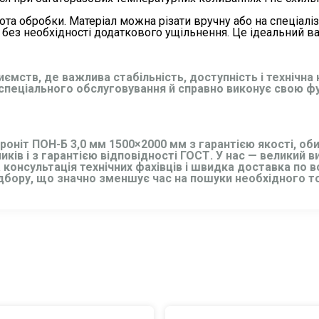
тота обробки. Матеріал можна різати вручну або на спеціалі
ез необхідності додаткового ущільнення. Це ідеальний варі
ємств, де важлива стабільність, доступність і технічна 
є спеціального обслуговування й справно виконує свою ф
роніт ПОН-Б 3,0 мм 1500×2000 мм з гарантією якості, об
ів і з гарантією відповідності ГОСТ. У нас — великий в
консультація технічних фахівців і швидка доставка по вс
бору, що значно зменшує час на пошуки необхідного то