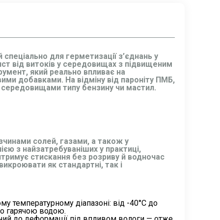
 спеціально для герметизації з’єднань у
хист від витоків у середовищах з підвищеним
трумент, який реально впливає на
ими добавками. На відміну від пароніту ПМБ,
и середовищами типу бензину чи мастил.
зчинами солей, газами, а також у
ією з найзатребуваніших у практиці,
итримує стискання без розриву й водночас
викроювати як стандартні, так і
ому температурному діапазоні: від -40°C до
бо гарячою водою.
ьний до деформації під впливом вологи — отже,