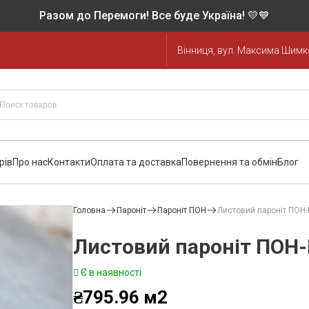
Разом до Перемоги! Все буде Україна! 💛💙
Вінниця, вул. Максима Шимка
рів
Про нас
Контакти
Оплата та доставка
Повернення та обмін
Блог
Головна
Пароніт
Пароніт ПОН
Листовий пароніт ПОН
Листовий пароніт ПОН
Є в наявності
₴
795.96
м2