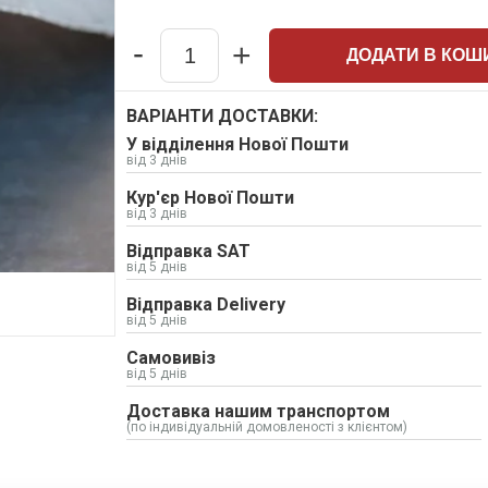
-
+
ДОДАТИ В КОШ
Quantity
ВАРІАНТИ ДОСТАВКИ:
У відділення Нової Пошти
від 3 днів
Кур'єр Нової Пошти
від 3 днів
Відправка SAT
від 5 днів
Відправка Delivery
від 5 днів
Самовивіз
від 5 днів
Доставка нашим транспортом
(по індивідуальній домовленості з клієнтом)