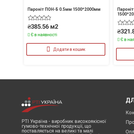
Пароніт ПОН-Б 0.5мм 1500*2000мм
Пароніт
1500*2
₴
385.56
м2
₴
321.
Є в наявності
Є в на
Додати в кошик
ДЛ
Кон
РТІ Україна - виробник високоякісної
Про
гумово-технічної продукції, що
поставляється на великі та малі
Опл