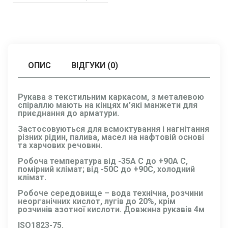
ОПИС
ВІДГУКИ (0)
Рукава з текстильним каркасом, з металевою
спіраллю мають на кінцях м’які манжети для
приєднання до арматури.
Застосовуються для всмоктування і нагнітання
різних рідин, палива, масел на нафтовій основі
та харчових речовин.
Робоча температура від -35А С до +90А С,
помірний клімат; від -50С до +90С, холодний
клімат.
Робоче середовище – вода технічна, розчини
неорганічних кислот, лугів до 20%, крім
розчинів азотної кислоти. Довжина рукавів 4м
ISO1823-75.