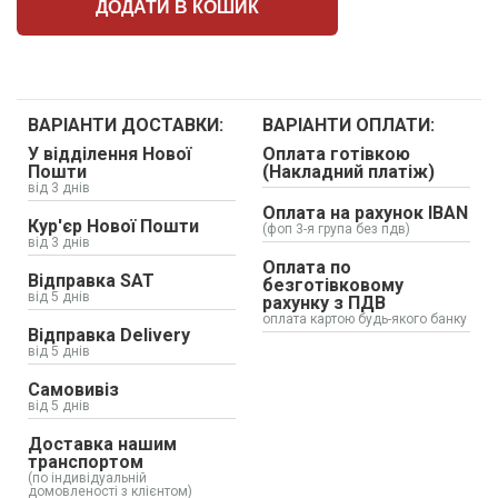
ДОДАТИ В КОШИК
ВАРІАНТИ ДОСТАВКИ:
ВАРІАНТИ ОПЛАТИ:
У відділення Нової
Оплата готівкою
Пошти
(Накладний платіж)
від 3 днів
Оплата на рахунок IBAN
Кур'єр Нової Пошти
(фоп 3-я група без пдв)
від 3 днів
Оплата по
Відправка SAT
безготівковому
від 5 днів
рахунку з ПДВ
оплата картою будь-якого банку
Відправка Delivery
від 5 днів
Самовивіз
від 5 днів
Доставка нашим
транспортом
(по індивідуальній
домовленості з клієнтом)