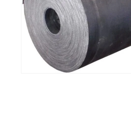
Хомути та БРСМ з'єднання
Набивки сальникові
Композитні матеріали Resimac
Парафінова емульсія
⇣ Показати всі категорії ⇣