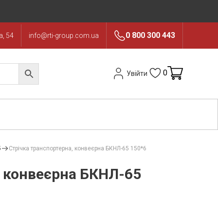
0 800 300 443
, 54
info@rti-group.com.ua
0
Увійти
5
Стрічка транспортерна, конвеєрна БКНЛ-65 150*6
, конвеєрна БКНЛ-65