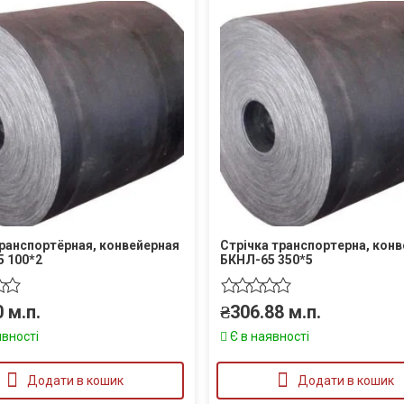
ранспортёрная, конвейерная
Стрічка транспортерна, кон
 100*2
БКНЛ-65 350*5
0
м.п.
₴
306.88
м.п.
явності
Є в наявності
Додати в кошик
Додати в кошик