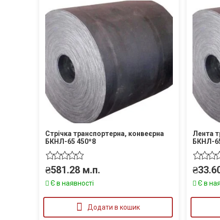
Стрічка транспортерна, конвеєрна
Лента т
БКНЛ-65 450*8
БКНЛ-65
₴
581.28
м.п.
₴
33.6
Є в наявності
Є в на
Додати в кошик