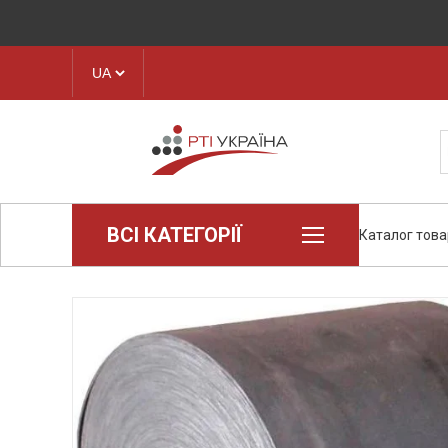
ВСІ КАТЕГОРІЇ
Каталог това
Loctite (промислова хімія)
Пароніт
Техпластина, листова гума
Конструкційні пластики та
полімери
Стрічки транспортерні
Рукава і шланги