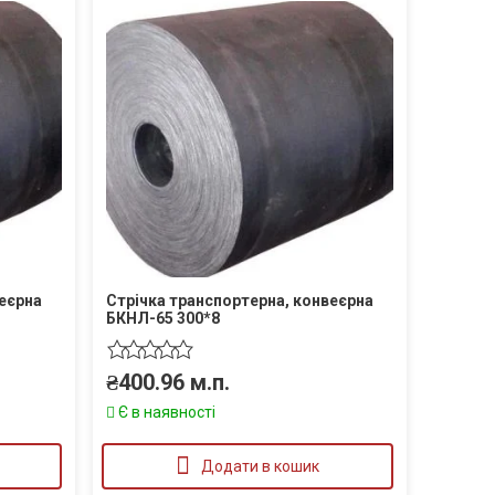
веєрна
Стрічка транспортерна, конвеєрна
БКНЛ-65 300*8
₴
400.96
м.п.
Є в наявності
Додати в кошик