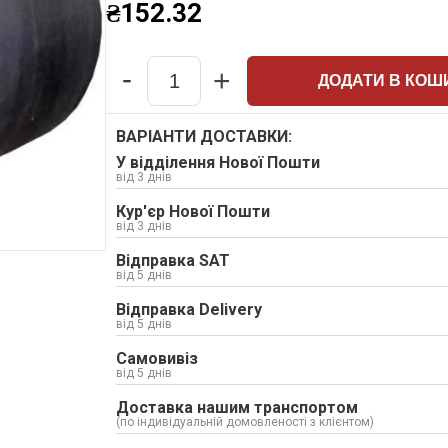
₴
152.32
-
+
ДОДАТИ В КОШ
Quantity
ВАРІАНТИ ДОСТАВКИ:
У відділення Нової Пошти
від 3 днів
Кур'єр Нової Пошти
від 3 днів
Відправка SAT
від 5 днів
Відправка Delivery
від 5 днів
Самовивіз
від 5 днів
Доставка нашим транспортом
(по індивідуальній домовленості з клієнтом)