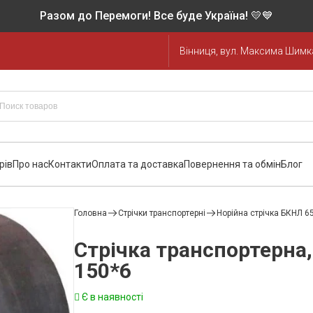
Разом до Перемоги! Все буде Україна! 💛💙
Вінниця, вул. Максима Шимка
рів
Про нас
Контакти
Оплата та доставка
Повернення та обмін
Блог
Головна
Стрічки транспортерні
Норійна стрічка БКНЛ 6
Стрічка транспортерна
150*6
Є в наявності