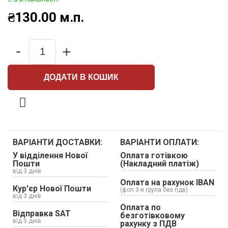
₴
130.00
м.п.
-
+
Quantity
ДОДАТИ В КОШИК
ВАРІАНТИ ДОСТАВКИ:
ВАРІАНТИ ОПЛАТИ:
У відділення Нової
Оплата готівкою
Пошти
(Накладний платіж)
від 3 днів
Оплата на рахунок IBAN
Кур'єр Нової Пошти
(фоп 3-я група без пдв)
від 3 днів
Оплата по
Відправка SAT
безготівковому
від 5 днів
рахунку з ПДВ