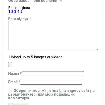
Обов’язкові поля позначені
*
Ваша оцінка
1
2
3
4
5
Ваш відгук
*
Upload up to 5 images or videos
Назва
*
Email
*
Зберегти моє ім'я, e-mail, та адресу сайту в
цьому браузері для моїх подальших
коментарів.