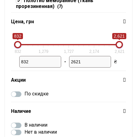
Полотно мембранное (ткань
прорезиненная)
(7)
Цена, грн
832
2,621
832
1,279
1,727
2,174
2,621
-
₴
Мин. цена
Макс. цена
Акции
По скидке
Наличие
В наличии
Нет в наличии