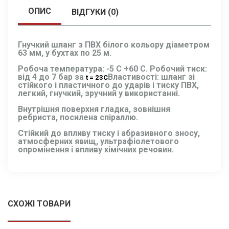
ОПИС
ВІДГУКИ (0)
Гнучкий шланг з ПВХ білого кольору діаметром
63 мм, у бухтах по 25 м.
Робоча температура: -5 С +60 С. Робочий тиск:
від 4 до 7 бар за
Властивості: шланг зі
t = 23С
стійкого і пластичного до ударів і тиску ПВХ,
легкий, гнучкий, зручний у використанні.
Внутрішня поверхня гладка, зовнішня
ребриста, посилена спіраллю.
Стійкий до впливу тиску і абразивного зносу,
атмосферних явищ, ультрафіолетового
опромінення і впливу хімічних речовин.
СХОЖІ ТОВАРИ