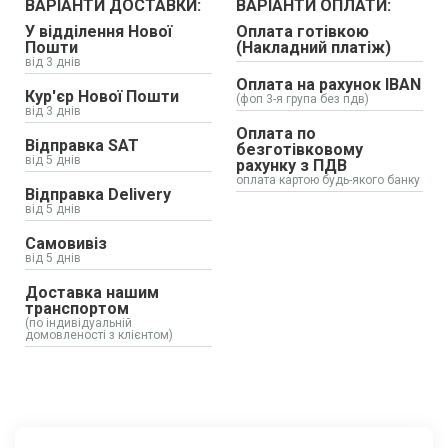
ВАРІАНТИ ДОСТАВКИ:
ВАРІАНТИ ОПЛАТИ:
У відділення Нової
Оплата готівкою
Пошти
(Накладний платіж)
від 3 днів
Оплата на рахунок IBAN
Кур'єр Нової Пошти
(фоп 3-я група без пдв)
від 3 днів
Оплата по
Відправка SAT
безготівковому
від 5 днів
рахунку з ПДВ
оплата картою будь-якого банку
Відправка Delivery
від 5 днів
Самовивіз
від 5 днів
Доставка нашим
транспортом
(по індивідуальній
домовленості з клієнтом)