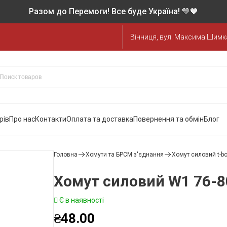
Разом до Перемоги! Все буде Україна! 💛💙
Вінниця, вул. Максима Шимка
рів
Про нас
Контакти
Оплата та доставка
Повернення та обмін
Блог
Головна
Хомути та БРСМ з'єднання
Хомут силовий t-bol
Хомут силовий W1 76-8
Є в наявності
₴
48.00