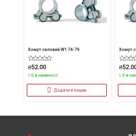
Хомут силовий W1 74-79
Хомут с
₴
52.00
₴
52.0
Є в наявності
Є в на
Додати в кошик