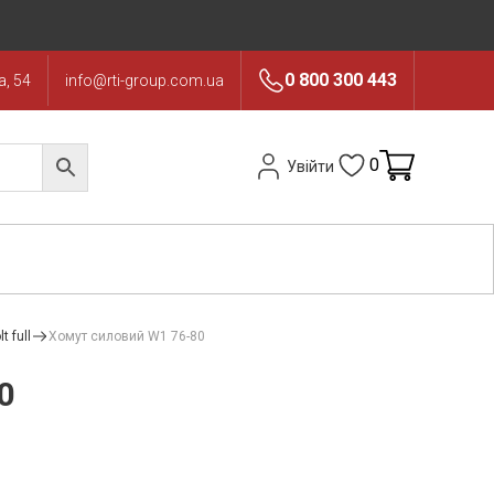
0 800 300 443
, 54
info@rti-group.com.ua
0
Увійти
t full
Хомут силовий W1 76-80
0