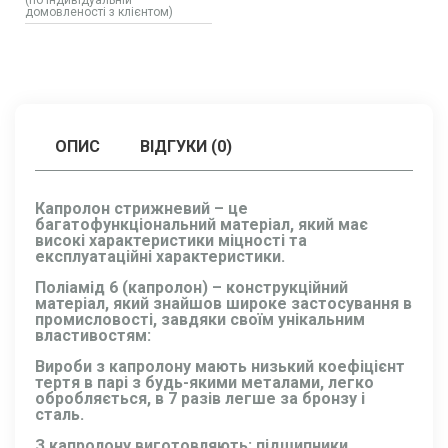
(по індивідуальній
домовленості з клієнтом)
ОПИС
ВІДГУКИ (0)
Капролон стрижневий
– це
багатофункціональний матеріал, який має
високі характеристики міцності та
експлуатаційні характеристики.
Поліамід 6 (капролон)
– конструкційний
матеріал, який знайшов широке застосування в
промисловості, завдяки своїм унікальним
властивостям:
Вироби з капролону
мають низький коефіцієнт
тертя в парі з будь-якими металами, легко
обробляється, в 7 разів легше за бронзу і
сталь.
З капролону виготовляють: підшипники