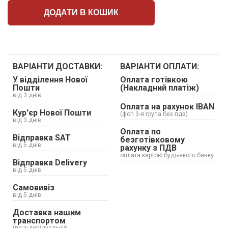
ДОДАТИ В КОШИК
ВАРІАНТИ ДОСТАВКИ:
ВАРІАНТИ ОПЛАТИ:
У відділення Нової
Оплата готівкою
Пошти
(Накладний платіж)
від 3 днів
Оплата на рахунок IBAN
Кур'єр Нової Пошти
(фоп 3-я група без пдв)
від 3 днів
Оплата по
Відправка SAT
безготівковому
від 5 днів
рахунку з ПДВ
оплата картою будь-якого банку
Відправка Delivery
від 5 днів
Самовивіз
від 5 днів
Доставка нашим
транспортом