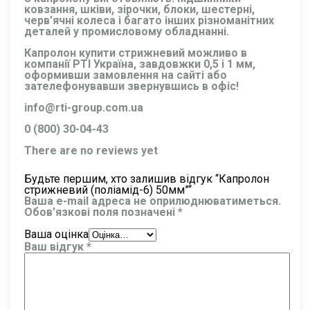
ковзання, шківи, зірочки, блоки, шестерні,
черв’ячні колеса і багато інших різноманітних
деталей у промисловому обладнанні.
Капролон купити стрижневий можливо в
компанії РТІ Україна, завдовжки 0,5 і 1 мм,
оформивши замовлення на сайті або
зателефонувавши звернувшись в офіс!
info@rti-group.com.ua
0 (800) 30-04-43
There are no reviews yet
Будьте першим, хто залишив відгук “Капролон
стрижневий (поліамід-6) 50мм”“
Ваша e-mail адреса не оприлюднюватиметься.
Обов’язкові поля позначені
*
Ваша оцінка
Ваш відгук
*