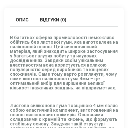
ОПИС
ВІДГУКИ (0)
В багатьох сферах промисловості неможливо
обійтись без листової гуми, яка виготовлена на
силіконовій основі. Цей високоякісний
матеріал, який знаходить широке застосування
у багатьох галузях побуту та наукових
дослідженнях. Завдяки своїм унікальним
властивостям вона користується великою
популярністю серед виробників та кінцевих
споживачів. Саме тому варто розглянути, чому
саме листова силіконова гума 4мм – це
оптимальний вибір для вирішення великої
кількості важливих завдань. на підприємствах.
Листова силіконова гума товщиною 4 мм являє
собою еластичний компонент, виготовлений на
основі силіконових полімерів. Основними
складовими є кремній та кисень, що формують
стабільну основу. Завдяки такій структурі