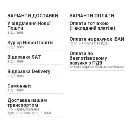
ВАРІАНТИ ДОСТАВКИ:
ВАРІАНТИ ОПЛАТИ:
У відділення Нової
Оплата готівкою
Пошти
(Накладний платіж)
від 3 днів
Оплата на рахунок IBAN
Кур'єр Нової Пошти
(фоп 3-я група без пдв)
від 3 днів
Оплата по
Відправка SAT
безготівковому
від 5 днів
рахунку з ПДВ
оплата картою будь-якого банку
Відправка Delivery
від 5 днів
Самовивіз
від 5 днів
Доставка нашим
транспортом
(по індивідуальній
домовленості з клієнтом)