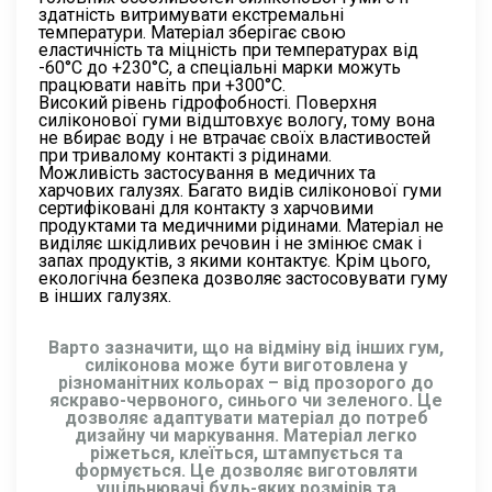
здатність витримувати екстремальні
температури. Матеріал зберігає свою
еластичність та міцність при температурах від
-60°C до +230°C, а спеціальні марки можуть
працювати навіть при +300°C.
Високий рівень гідрофобності. Поверхня
силіконової гуми відштовхує вологу, тому вона
не вбирає воду і не втрачає своїх властивостей
при тривалому контакті з рідинами.
Можливість застосування в медичних та
харчових галузях. Багато видів силіконової гуми
сертифіковані для контакту з харчовими
продуктами та медичними рідинами. Матеріал не
виділяє шкідливих речовин і не змінює смак і
запах продуктів, з якими контактує. Крім цього,
екологічна безпека дозволяє застосовувати гуму
в інших галузях.
Варто зазначити, що на відміну від інших гум,
силіконова може бути виготовлена у
різноманітних кольорах – від прозорого до
яскраво-червоного, синього чи зеленого. Це
дозволяє адаптувати матеріал до потреб
дизайну чи маркування. Матеріал легко
ріжеться, клеїться, штампується та
формується. Це дозволяє виготовляти
ущільнювачі будь-яких розмірів та