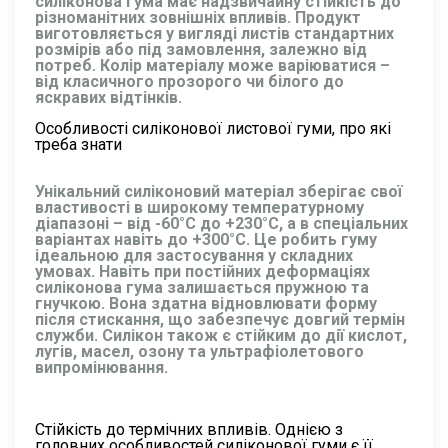
силіконова гума має надзвичайну стійкість до
різноманітних зовнішніх впливів. Продукт
виготовляється у вигляді листів стандартних
розмірів або під замовлення, залежно від
потреб. Колір матеріалу може варіюватися –
від класичного прозорого чи білого до
яскравих відтінків.
Особливості силіконової листової гуми, про які
треба знати
Унікальний силіконовий матеріал зберігає свої
властивості в широкому температурному
діапазоні – від -60°C до +230°C, а в спеціальних
варіантах навіть до +300°C. Це робить гуму
ідеальною для застосування у складних
умовах. Навіть при постійних деформаціях
силіконова гума залишається пружною та
гнучкою. Вона здатна відновлювати форму
після стискання, що забезпечує довгий термін
служби. Силікон також є стійким до дії кислот,
лугів, масел, озону та ультрафіолетового
випромінювання.
Стійкість до термічних впливів. Однією з
головних особливостей силіконової гуми є її