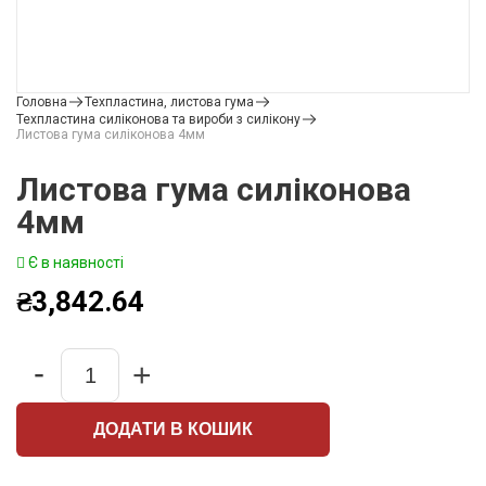
Головна
Техпластина, листова гума
Техпластина силіконова та вироби з силікону
Листова гума силіконова 4мм
Листова гума силіконова
4мм
Є в наявності
₴
3,842.64
-
+
Quantity
ДОДАТИ В КОШИК