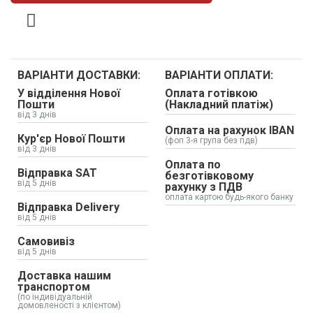
ВАРІАНТИ ДОСТАВКИ:
ВАРІАНТИ ОПЛАТИ:
У відділення Нової
Оплата готівкою
Пошти
(Накладний платіж)
від 3 днів
Оплата на рахунок IBAN
Кур'єр Нової Пошти
(фоп 3-я група без пдв)
від 3 днів
Оплата по
Відправка SAT
безготівковому
від 5 днів
рахунку з ПДВ
оплата картою будь-якого банку
Відправка Delivery
від 5 днів
Самовивіз
від 5 днів
Доставка нашим
транспортом
(по індивідуальній
домовленості з клієнтом)