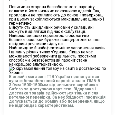
Позитивна сторона безазбестового пароніту
полягає в його низьких показниках адгезії. Так,
прокладки не прилипають до основ і поверхонь,
при цьому закріплюються максимально щільно і
герметично.
Відсутність шкідливих речовин у складі, які
можуть виділятися під час експлуатації.
Найважливішою перевагою є екологічна
безпека, оскільки будь-які канцерогени та інші
шкідливі речовини відсутні.
Найшвидше й найефективніше заповнення пазів
і щілин у різних типах з’єднань. Якщо немає
можливості забезпечити щільність простими
способами, безазбестовий пароніт стане
найкращою альтернативою.
Замовлення товару на сайті з доставкою по
Україні
В онлайн магазині ГТВ Україна пропонується
купити безазбестовий пароніт аналог ПМБ-Б
3.0мм 1500*1500мм від чеського виробника
Gufero за доступною вартістю. Відправка і
доставка товарів здійснюється тільки після
ретельної перевірки. За необхідності продукція
допускається до обміну або повернення, якщо
не відповідає характеристикам.