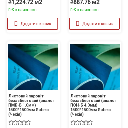
₴
1,224.72
м2
₴
887.76
м2
Є в наявності
Є в наявності
Додати в кошик
Додати в кошик
Листовий пароніт
Листовий пароніт
безазбестовий (аналог
безазбестовий (аналог
ПМБ-Б 1.0мм)
ПОН-Б 4.0мм)
1500*1500мм Gufero
1500*1500мм Gufero
(Чехія)
(Чехія)