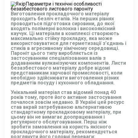
Параметри і технічні особливості
безазбестового листового пароніту
Виготовлення прокладочного матеріалу
проходить безліч етапів. На перших рівнях
проводиться підготовка сировини, до якої
входять полімерні волокна і високоякісний
каучук. Ці матеріали в комплексі створюють
максимально стійку прокладку, яка може
використовуватися для герметизації з’єднань і
стиків в агресивному хімічному середовищі.
Пароніт цього типу виробляється із
застосуванням спеціалізованих валів з
додаванням вулканізуючих компонентів. Листи
безазбестового матеріалу добре відомі
представникам харчової промисловості, коли
необхідно здійснювати виготовлення різних
предметів посуду і кухонного обладнання.
Унікальний матеріал став відомий понад 40
років тому, проте його активне застосування
почалося зовсім недавно. В Україні цей ресурс
став вкрай затребуваною альтернативою
стандартному прокладковому матеріалу, при
цьому він не вимагає доопрацювання і
регулярного обслуговування. Перш ніж
зробити замовлення на користь якісного
прокладочного матеріалу, рекомендується
розглянути його головні переваги: