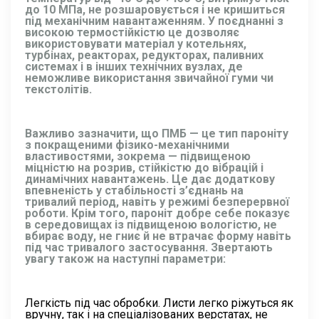
до 10 МПа, не розшаровується і не кришиться
під механічним навантаженням. У поєднанні з
високою термостійкістю це дозволяє
використовувати матеріал у котельнях,
турбінах, реакторах, редукторах, паливних
системах і в інших технічних вузлах, де
неможливе використання звичайної гуми чи
текстолітів.
Важливо зазначити, що ПМБ — це тип пароніту
з покращеними фізико-механічними
властивостями, зокрема — підвищеною
міцністю на розрив, стійкістю до вібрацій і
динамічних навантажень. Це дає додаткову
впевненість у стабільності з’єднань на
тривалий період, навіть у режимі безперервної
роботи. Крім того, пароніт добре себе показує
в середовищах із підвищеною вологістю, не
вбирає воду, не гниє й не втрачає форму навіть
під час тривалого застосування. Звертають
увагу також на наступні параметри:
Легкість під час обробки. Листи легко ріжуться як
вручну, так і на спеціалізованих верстатах, не