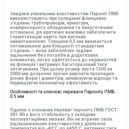
Завдяки унікальним властивостям Пароніт ПМБ
використовують при складанні фланцевих
з’єднань трубопроводів, арматури,
компресорного обладнання та енергетичних
установок, де критично важливо забезпечити
герметизацію навіть при високих
навантаженнях. Товщина 0,5 мм вважається
оптимальною для більшості стандартних
з’єднань — вона забезпечує чудове
ущільнення без потреби в додаткових
елементах, легко адаптується до нерівностей
на фланцях і витримує багаторазовий тиск
затягування. При цьому розмір листа 1500 на
2000 мм дозволяє зручно вирізати прокладки
різних форм і діаметрів, мінімізуючи відходи та
підвищуючи економічну ефективність.
Особливості та ключові переваги Пароніту ПМБ
0.5 мм
Однією з основних переваг пароніту ПМБ ГОСТ
481-80 є його стабільність у складних
експлуатаційних умовах. Він не втрачає своїх
ущільнювальних властивостей у діапазоні
температур від -40°C до +450°C, витримує тиск