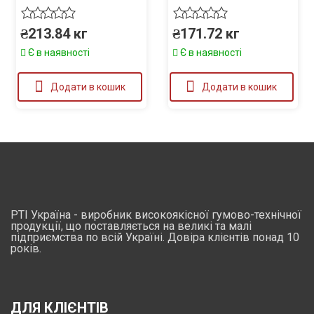
₴
213.84
кг
₴
171.72
кг
Є в наявності
Є в наявності
Додати в кошик
Додати в кошик
РТІ Україна - виробник високоякісної гумово-технічної
продукції, що поставляється на великі та малі
підприємства по всій Україні. Довіра клієнтів понад 10
років.
ДЛЯ КЛІЄНТІВ