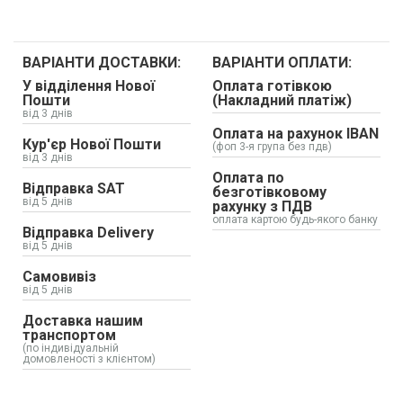
ВАРІАНТИ ДОСТАВКИ:
ВАРІАНТИ ОПЛАТИ:
У відділення Нової
Оплата готівкою
Пошти
(Накладний платіж)
від 3 днів
Оплата на рахунок IBAN
Кур'єр Нової Пошти
(фоп 3-я група без пдв)
від 3 днів
Оплата по
Відправка SAT
безготівковому
від 5 днів
рахунку з ПДВ
оплата картою будь-якого банку
Відправка Delivery
від 5 днів
Самовивіз
від 5 днів
Доставка нашим
транспортом
(по індивідуальній
домовленості з клієнтом)