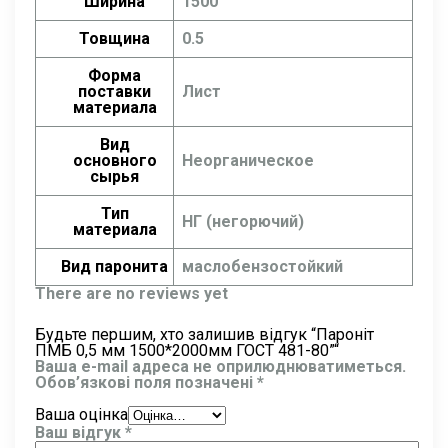
Ширина
1500
Товщина
0.5
Форма
поставки
Лист
материала
Вид
основного
Неорганическое
сырья
Тип
НГ (негорючий)
материала
Вид паронита
маслобензостойкий
There are no reviews yet
Будьте першим, хто залишив відгук “Пароніт
ПМБ 0,5 мм 1500*2000мм ГОСТ 481-80”“
Ваша e-mail адреса не оприлюднюватиметься.
Обов’язкові поля позначені
*
Ваша оцінка
Ваш відгук
*