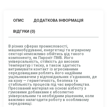
ОПИС
ДОДАТКОВА ІНФОРМАЦІЯ
ВІДГУКИ (0)
В різних сферах промисловості,
машинобудуванні, енергетиці та аграрному
секторі неможливо обійтись від такого
компоненту, як Пароніт ПМБ. Його
універсальність, стійкість до високих
температур і тиску, а також здатність
витримувати контакт із агресивними
середовищами роблять його надійним
ущільнювачем у відповідальних з’єднаннях, де
на кону — герметичність, безпека та
стабільність процесів під час виробництва.
Пресований матеріал на основі азбесту з
гумовими добавками є абсолютно
універсальним та необхідним рішенням, коли
важливо налагодити роботу в особливому
середовищі.