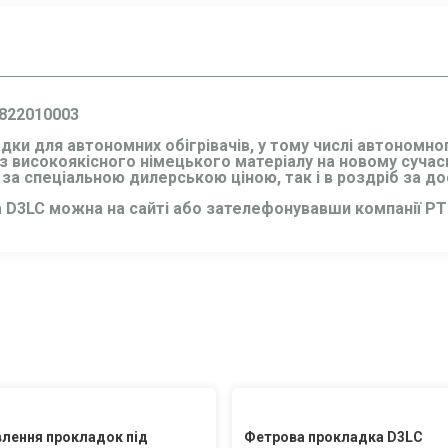
1822010003
дки для автономних обігрівачів, у тому числі автономно
 високоякісного німецького матеріалу на новому сучас
за спеціальною дилерською ціною, так і в роздріб за д
D3LC можна на сайті або зателефонувавши компанії РТІ
лення прокладок під
Фетрова прокладка D3LC