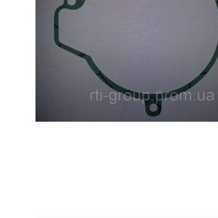
Хомути та БРСМ з'єднання
Набивки сальникові
Композитні матеріали Resimac
Парафінова емульсія
Прокладки
Шкіркартон прокладковий
Електрокартон листовий
Шнури: Гумові, силіконові