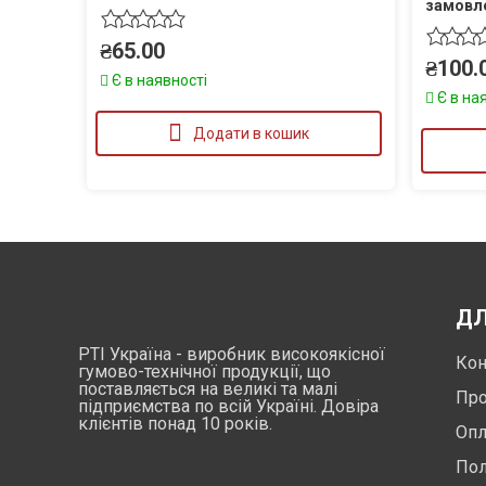
замовл
₴
65.00
₴
100.
Є в наявності
Є в на
Додати в кошик
ДЛ
РТІ Україна - виробник високоякісної
Кон
гумово-технічної продукції, що
поставляється на великі та малі
Про
підприємства по всій Україні. Довіра
клієнтів понад 10 років.
Опл
Пол