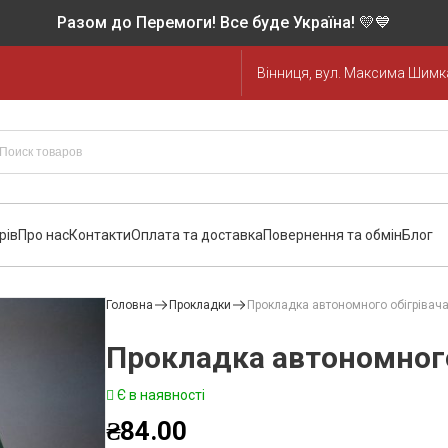
Разом до Перемоги! Все буде Україна! 💛💙
Вінниця, вул. Максима Шимка
рів
Про нас
Контакти
Оплата та доставка
Повернення та обмін
Блог
Головна
Прокладки
Прокладка автономного обігрівач
Прокладка автономного
Є в наявності
₴
84.00