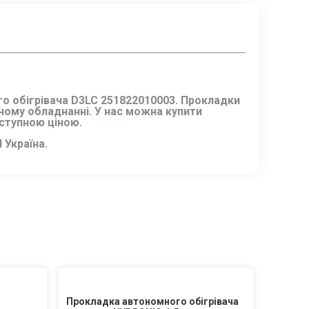
го обігрівача D3LC 251822010003. Прокладки
ному обладнанні. У нас можна купити
оступною ціною.
 Україна.
Прокладка автономного обігрівача