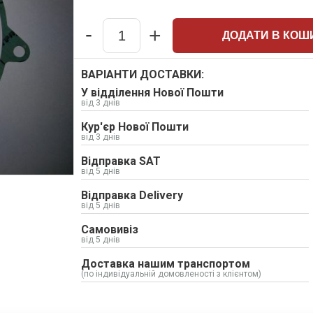
-
+
ДОДАТИ В КОШ
Quantity
ВАРІАНТИ ДОСТАВКИ:
У відділення Нової Пошти
від 3 днів
Кур'єр Нової Пошти
від 3 днів
Відправка SAT
від 5 днів
Відправка Delivery
від 5 днів
Самовивіз
від 5 днів
Доставка нашим транспортом
(по індивідуальній домовленості з клієнтом)