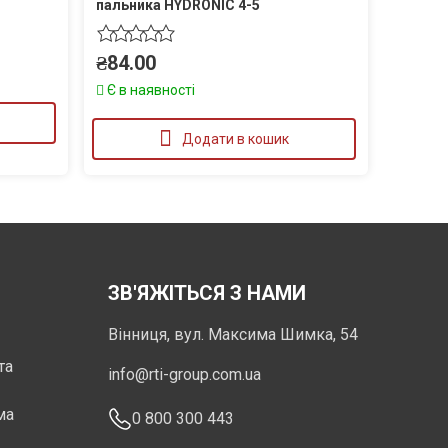
пальника HYDRONIC 4-5
₴
84.00
Є в наявності
Додати в кошик
ЗВ'ЯЖІТЬСЯ З НАМИ
Вінниця, вул. Максима Шимка, 54
та
info@rti-group.com.ua
ма
0 800 300 443