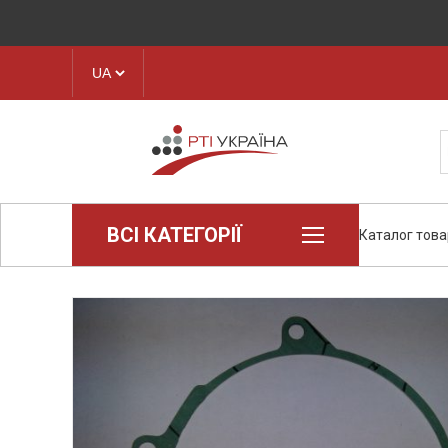
ВСІ КАТЕГОРІЇ
Каталог това
Loctite (промислова хімія)
Пароніт
Техпластина, листова гума
Конструкційні пластики та
полімери
Стрічки транспортерні
Рукава і шланги