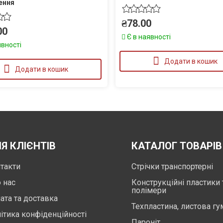
ення
₴
78.00
00
Є в наявності
явності
Додати в кошик
Додати в кошик
Я КЛІЄНТІВ
КАТАЛОГ ТОВАРІВ
такти
Стрічки транспортерні
 нас
Конструкційні пластики 
полімери
ата та доставка
Техпластина, листова гу
ітика конфіденційності
Пароніт