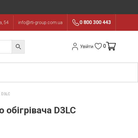
0 800 300 443
, 54
info@rti-group.com.ua
0
Увійти
а D3LC
 обігрівача D3LC