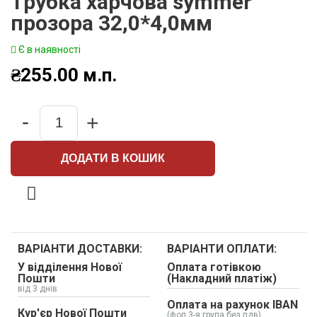
Трубка харчова symmer
прозора 32,0*4,0мм
Є в наявності
₴
255.00
м.п.
-
+
Quantity
ДОДАТИ В КОШИК
ВАРІАНТИ ДОСТАВКИ:
ВАРІАНТИ ОПЛАТИ:
У відділення Нової
Оплата готівкою
Пошти
(Накладний платіж)
від 3 днів
Оплата на рахунок IBAN
Кур'єр Нової Пошти
(фоп 3-я група без пдв)