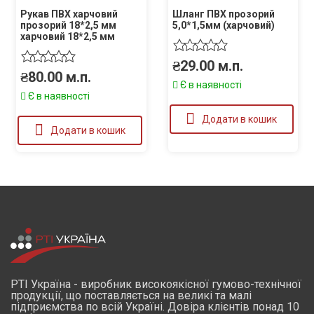
Рукав ПВХ харчовий
Шланг ПВХ прозорий
прозорий 18*2,5 мм
5,0*1,5мм (харчовий)
харчовий 18*2,5 мм
₴
29.00
м.п.
₴
80.00
м.п.
Є в наявності
Є в наявності
Додати в кошик
Додати в кошик
РТІ Україна - виробник високоякісної гумово-технічної
продукції, що поставляється на великі та малі
підприємства по всій Україні. Довіра клієнтів понад 10