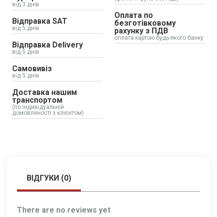
від 3 днів
Оплата по
Відправка SAT
безготівковому
від 5 днів
рахунку з ПДВ
оплата картою будь-якого банку
Відправка Delivery
від 5 днів
Самовивіз
від 5 днів
Доставка нашим
транспортом
(по індивідуальній
домовленості з клієнтом)
ВІДГУКИ (0)
There are no reviews yet