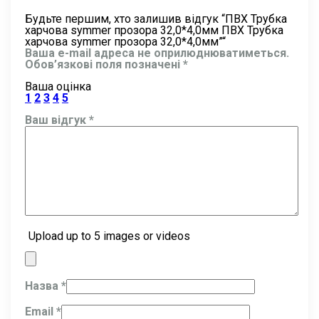
Будьте першим, хто залишив відгук “ПВХ Трубка
харчова symmer прозора 32,0*4,0мм ПВХ Трубка
харчова symmer прозора 32,0*4,0мм”“
Ваша e-mail адреса не оприлюднюватиметься.
Обов’язкові поля позначені
*
Ваша оцінка
1
2
3
4
5
Ваш відгук
*
Upload up to 5 images or videos
Назва
*
Email
*