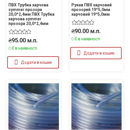
ПВХ Трубка харчова
Рукав ПВХ харчовий
symmer прозора
прозорий 19*5,0мм
20,0*2,4мм ПВХ Трубка
харчовий 19*5,0мм
харчова symmer
прозора 20,0*2,4мм
₴
90.00
м.п.
Є в наявності
₴
95.00
м.п.
Є в наявності
Додати в кошик
Додати в кошик