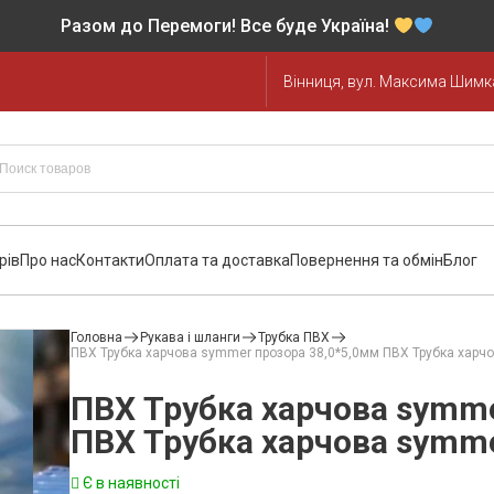
Разом до Перемоги! Все буде Україна!
Вінниця, вул. Максима Шимка
рів
Про нас
Контакти
Оплата та доставка
Повернення та обмін
Блог
Головна
Рукава і шланги
Трубка ПВХ
ПВХ Трубка харчова symmer прозора 38,0*5,0мм ПВХ Трубка харч
ПВХ Трубка харчова symme
ПВХ Трубка харчова symme
Є в наявності