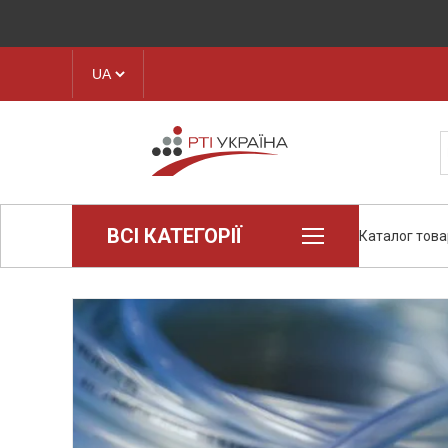
ВСІ КАТЕГОРІЇ
Каталог това
Loctite (промислова хімія)
Пароніт
Техпластина, листова гума
Конструкційні пластики та
полімери
Стрічки транспортерні
Рукава і шланги