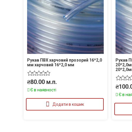
Рукав ПВХ харчовий прозорий 16*2,0
Рукав П
мм харчовий 16*2,0 мм
20*2,0м
20*2,0
₴
80.00
м.п.
₴
100.
Є в наявності
Є в на
Додати в кошик