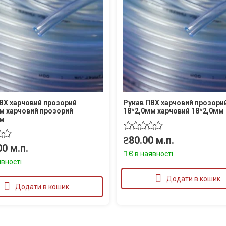
ВХ харчовий прозорий
Рукав ПВХ харчовий прозори
м харчовий прозорий
18*2,0мм харчовий 18*2,0мм
мм
₴
80.00
м.п.
00
м.п.
Є в наявності
явності
Додати в кошик
Додати в кошик