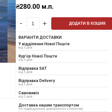
₴
280.00
м.п.
-
+
ДОДАТИ В КОШИК
Quantity
ВАРІАНТИ ДОСТАВКИ:
У відділення Нової Пошти
від 3 днів
Кур'єр Нової Пошти
від 3 днів
Відправка SAT
від 5 днів
Відправка Delivery
від 5 днів
Самовивіз
від 5 днів
Доставка нашим транспортом
(по індивідуальній домовленості з клієнтом)