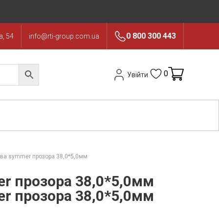
0 800 300 443
, 54
info@rti-group.com.ua
0
Увійти
ова symmer прозора 38,0*5,0мм
r прозора 38,0*5,0мм
r прозора 38,0*5,0мм