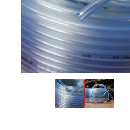
Хомути та БРСМ з'єднання
Набивки сальникові
Композитні матеріали Resimac
Парафінова емульсія
⇣ Показати всі категорії ⇣