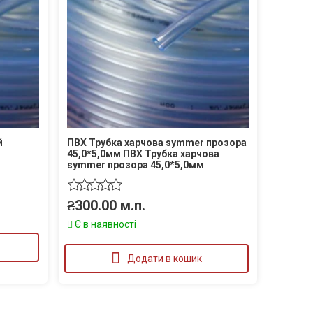
й
ПВХ Трубка харчова symmer прозора
45,0*5,0мм ПВХ Трубка харчова
symmer прозора 45,0*5,0мм
₴
300.00
м.п.
Є в наявності
Додати в кошик