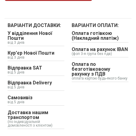
ВАРІАНТИ ДОСТАВКИ:
ВАРІАНТИ ОПЛАТИ:
У відділення Нової
Оплата готівкою
Пошти
(Накладний платіж)
від 3 днів
Оплата на рахунок IBAN
Кур'єр Нової Пошти
(фоп 3-я група без пдв)
від 3 днів
Оплата по
Відправка SAT
безготівковому
від 5 днів
рахунку з ПДВ
оплата картою будь-якого банку
Відправка Delivery
від 5 днів
Самовивіз
від 5 днів
Доставка нашим
транспортом
(по індивідуальній
домовленості з клієнтом)