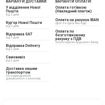
ВАРІАНТИ ДОСТАВКИ:
ВАРІАНТИ ОПЛАТИ:
У відділення Нової
Оплата готівкою
Пошти
(Накладний платіж)
від 3 днів
Оплата на рахунок IBAN
Кур'єр Нової Пошти
(фоп 3-я група без пдв)
від 3 днів
Оплата по
Відправка SAT
безготівковому
від 5 днів
рахунку з ПДВ
оплата картою будь-якого банку
Відправка Delivery
від 5 днів
Самовивіз
від 5 днів
Доставка нашим
транспортом
(по індивідуальній
домовленості з клієнтом)