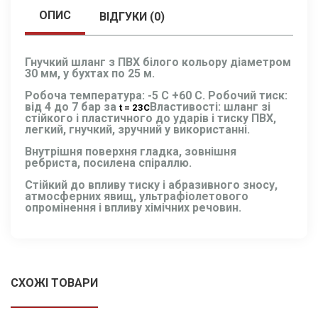
ОПИС
ВІДГУКИ (0)
Гнучкий шланг з ПВХ білого кольору діаметром
30 мм, у бухтах по 25 м.
Робоча температура: -5 С +60 С. Робочий тиск:
від 4 до 7 бар за
Властивості: шланг зі
t = 23С
стійкого і пластичного до ударів і тиску ПВХ,
легкий, гнучкий, зручний у використанні.
Внутрішня поверхня гладка, зовнішня
ребриста, посилена спіраллю.
Стійкий до впливу тиску і абразивного зносу,
атмосферних явищ, ультрафіолетового
опромінення і впливу хімічних речовин.
СХОЖІ ТОВАРИ