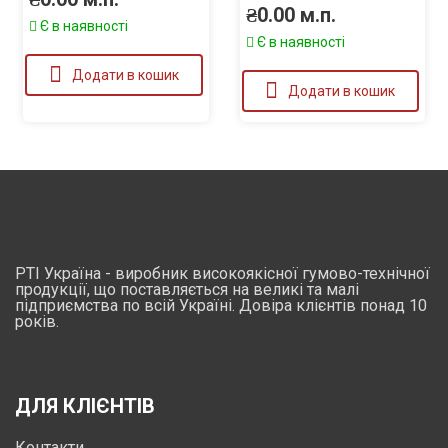
₴
0.00
м.п.
Є в наявності
Є в наявності
Додати в кошик
Додати в кошик
РТІ Україна - виробник високоякісної гумово-технічної
продукції, що поставляється на великі та малі
підприємства по всій Україні. Довіра клієнтів понад 10
років.
ДЛЯ КЛІЄНТІВ
Контакти