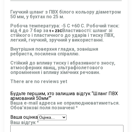
Гнучкий шланг з ПВХ білого кольору діаметром
50 мм, у бухтах по 25 м.
Робоча температура: -5 С +60 С. Робочий тиск:
від 4 до 7 бар за
Властивості: шланг зі
t = 23С
стійкого і пластичного до ударів і тиску ПВХ,
легкий, гнучкий, зручний у використанні.
Внутрішня поверхня гладка, зовнішня
ребриста, посилена спіраллю.
Стійкий до впливу тиску і абразивного зносу,
атмосферних явищ, ультрафіолетового
опромінення і впливу хімічних речовин.
There are no reviews yet
Будьте першим, хто залишив відгук “Шланг ПВХ
армований 50мм”“
Ваша e-mail адреса не оприлюднюватиметься.
Обов’язкові поля позначені
*
Ваша оцінка
Ваш відгук
*