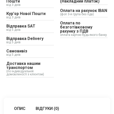
Пошти
(Накладний платіж)
від 3 днів
Оплата на рахунок IBAN
Кур'єр Нової Пошти
(фоп 3-я група без пдв)
від 3 днів
Оплата по
Відправка SAT
безготівковому
від 5 днів
рахунку з ПДВ
оплата картою будь-якого банку
Відправка Delivery
від 5 днів
Самовивіз
від 5 днів
Доставка нашим
транспортом
(по індивідуальній
домовленості з клієнтом)
ОПИС
ВІДГУКИ (0)