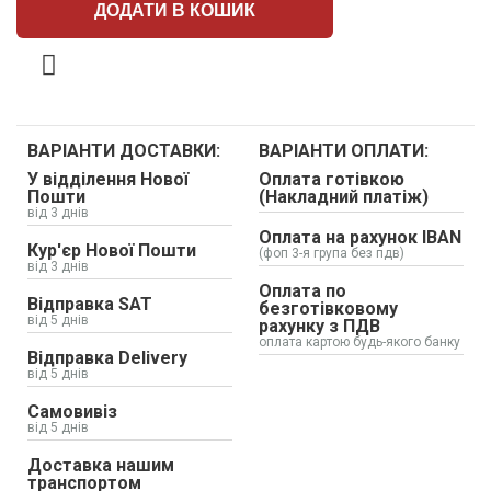
ДОДАТИ В КОШИК
ВАРІАНТИ ДОСТАВКИ:
ВАРІАНТИ ОПЛАТИ:
У відділення Нової
Оплата готівкою
Пошти
(Накладний платіж)
від 3 днів
Оплата на рахунок IBAN
Кур'єр Нової Пошти
(фоп 3-я група без пдв)
від 3 днів
Оплата по
Відправка SAT
безготівковому
від 5 днів
рахунку з ПДВ
оплата картою будь-якого банку
Відправка Delivery
від 5 днів
Самовивіз
від 5 днів
Доставка нашим
транспортом