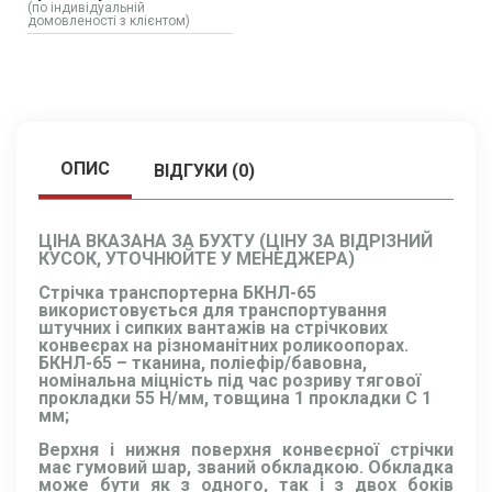
(по індивідуальній
домовленості з клієнтом)
ОПИС
ВІДГУКИ (0)
ЦІНА ВКАЗАНА ЗА БУХТУ (ЦІНУ ЗА ВІДРІЗНИЙ
КУСОК, УТОЧНЮЙТЕ У МЕНЕДЖЕРА)
Стрічка транспортерна БКНЛ-65
використовується для транспортування
штучних і сипких вантажів на стрічкових
конвеєрах на різноманітних роликоопорах.
БКНЛ-65 – тканина, поліефір/бавовна,
номінальна міцність під час розриву тягової
прокладки 55 Н/мм, товщина 1 прокладки C 1
мм;
Верхня і нижня поверхня конвеєрної стрічки
має гумовий шар, званий обкладкою. Обкладка
може бути як з одного, так і з двох боків