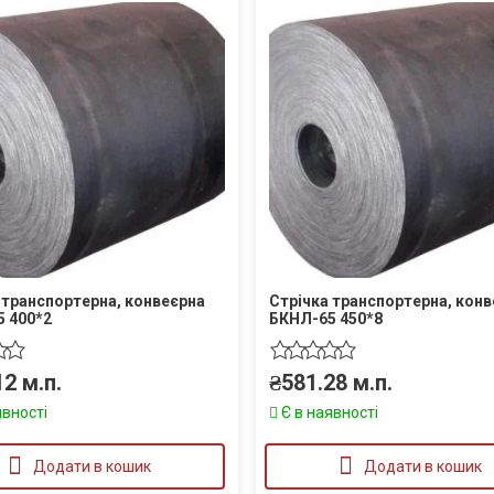
 транспортерна, конвеєрна
Стрічка транспортерна, кон
 400*2
БКНЛ-65 450*8
12
м.п.
₴
581.28
м.п.
явності
Є в наявності
Додати в кошик
Додати в кошик