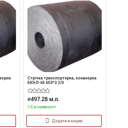
веєрна
Стрічка транспортерна, конвеєрна
БКНЛ-65 650*3 2/0
₴
497.28
м.п.
Є в наявності
Додати в кошик