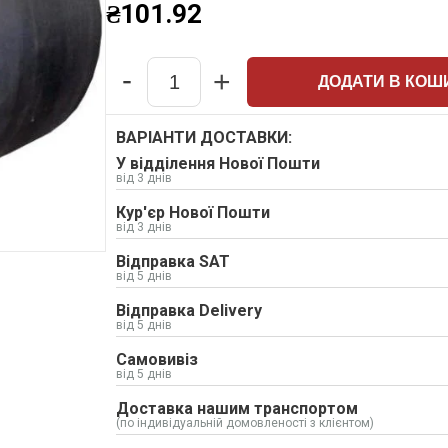
₴
101.92
-
+
ДОДАТИ В КОШ
Quantity
ВАРІАНТИ ДОСТАВКИ:
У відділення Нової Пошти
від 3 днів
Кур'єр Нової Пошти
від 3 днів
Відправка SAT
від 5 днів
Відправка Delivery
від 5 днів
Самовивіз
від 5 днів
Доставка нашим транспортом
(по індивідуальній домовленості з клієнтом)