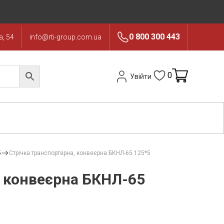
0 800 300 443
, 54
info@rti-group.com.ua
0
Увійти
5
Стрічка транспортерна, конвеєрна БКНЛ-65 125*5
, конвеєрна БКНЛ-65