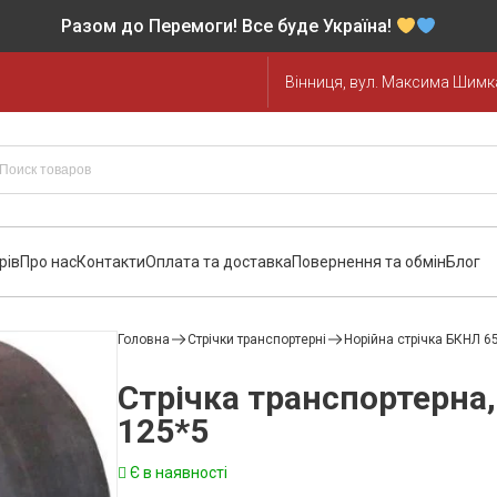
Разом до Перемоги! Все буде Україна!
Вінниця, вул. Максима Шимка
рів
Про нас
Контакти
Оплата та доставка
Повернення та обмін
Блог
Головна
Стрічки транспортерні
Норійна стрічка БКНЛ 6
Стрічка транспортерна
125*5
Є в наявності