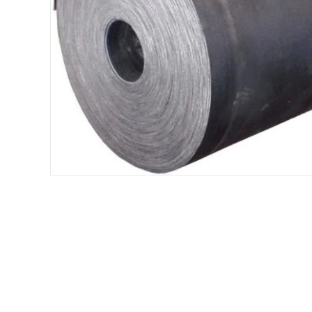
Хомути та БРСМ з'єднання
Набивки сальникові
Композитні матеріали Resimac
Парафінова емульсія
⇣ Показати всі категорії ⇣