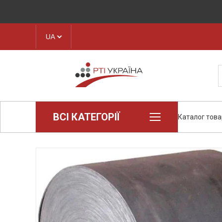
ВСІ КАТЕГОРІЇ
Каталог това
Loctite (промислова хімія)
Пароніт
Техпластина, листова гума
Конструкційні пластики та
полімери
Стрічки транспортерні
Рукава і шланги