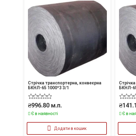
Стрічка транспортерна, конвеєрна
Стрічка
БКНЛ-65 1000*3 3/1
БКНЛ-65
₴
996.80
м.п.
₴
141.
Є в наявності
Є в на
Додати в кошик