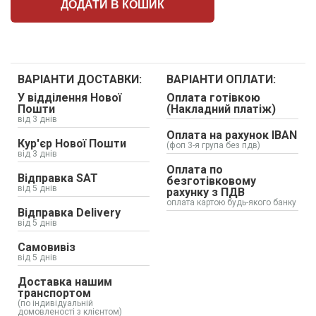
ДОДАТИ В КОШИК
ВАРІАНТИ ДОСТАВКИ:
ВАРІАНТИ ОПЛАТИ:
У відділення Нової
Оплата готівкою
Пошти
(Накладний платіж)
від 3 днів
Оплата на рахунок IBAN
Кур'єр Нової Пошти
(фоп 3-я група без пдв)
від 3 днів
Оплата по
Відправка SAT
безготівковому
від 5 днів
рахунку з ПДВ
оплата картою будь-якого банку
Відправка Delivery
від 5 днів
Самовивіз
від 5 днів
Доставка нашим
транспортом
(по індивідуальній
домовленості з клієнтом)