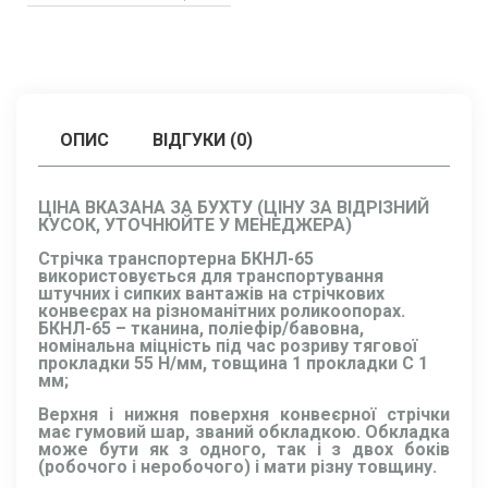
ОПИС
ВІДГУКИ (0)
ЦІНА ВКАЗАНА ЗА БУХТУ (ЦІНУ ЗА ВІДРІЗНИЙ
КУСОК, УТОЧНЮЙТЕ У МЕНЕДЖЕРА)
Стрічка транспортерна БКНЛ-65
використовується для транспортування
штучних і сипких вантажів на стрічкових
конвеєрах на різноманітних роликоопорах.
БКНЛ-65 – тканина, поліефір/бавовна,
номінальна міцність під час розриву тягової
прокладки 55 Н/мм, товщина 1 прокладки C 1
мм;
Верхня і нижня поверхня конвеєрної стрічки
має гумовий шар, званий обкладкою. Обкладка
може бути як з одного, так і з двох боків
(робочого і неробочого) і мати різну товщину.