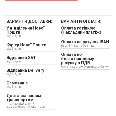
ВАРІАНТИ ДОСТАВКИ:
ВАРІАНТИ ОПЛАТИ:
У відділення Нової
Оплата готівкою
Пошти
(Накладний платіж)
від 3 днів
Оплата на рахунок IBAN
Кур'єр Нової Пошти
(фоп 3-я група без пдв)
від 3 днів
Оплата по
Відправка SAT
безготівковому
від 5 днів
рахунку з ПДВ
оплата картою будь-якого банку
Відправка Delivery
від 5 днів
Самовивіз
від 5 днів
Доставка нашим
транспортом
(по індивідуальній
домовленості з клієнтом)