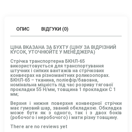
ОПИС
ВІДГУКИ (0)
ЦІНА ВКАЗАНА ЗА БУХТУ (ЦІНУ ЗА ВІДРІЗНИЙ
КУСОК, УТОЧНЮЙТЕ У МЕНЕДЖЕРА)
Стрічка транспортерна БКНЛ-65
використовується для транспортування
штучних і сипких вантажів на стрічкових
конвеєрах на різноманітних роликоопорах.
БКНЛ-65 – тканина, поліефір/бавовна,
номінальна міцність під час розриву тягової
прокладки 55 Н/мм, товщина 1 прокладки C 1
мм;
Верхня і нижня поверхня конвеєрної стрічки
має гумовий шар, званий обкладкою. Обкладка
може бути як з одного, так і з двох боків
(робочого і неробочого) і мати різну товщину.
There are no reviews yet