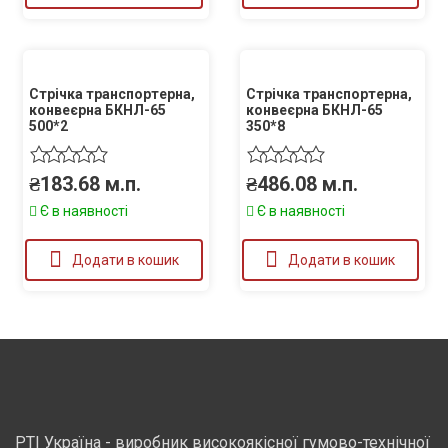
Стрічка транспортерна,
Стрічка транспортерна,
конвеєрна БКНЛ-65
конвеєрна БКНЛ-65
500*2
350*8
₴
183.68
м.п.
₴
486.08
м.п.
Є в наявності
Є в наявності
Додати в кошик
Додати в кошик
РТІ Україна - виробник високоякісної гумово-технічної