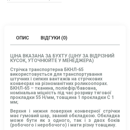
ОПИС
ВІДГУКИ (0)
ЦІНА ВКАЗАНА ЗА БУХТУ (ЦІНУ ЗА ВІДРІЗНИЙ
КУСОК, УТОЧНЮЙТЕ У МЕНЕДЖЕРА)
Стрічка транспортерна БКНЛ-65
використовується для транспортування
штучних і сипких вантажів на стрічкових
конвеєрах на різноманітних роликоопорах.
БКНЛ-65 – тканина, поліефір/бавовна,
номінальна міцність під час розриву тягової
прокладки 55 Н/мм, товщина 1 прокладки C 1
мм;
Верхня і нижня поверхня конвеєрної стрічки
має гумовий шар, званий обкладкою. Обкладка
може бути як з одного, так і з двох боків
(робочого і неробочого) і мати різну товщину.