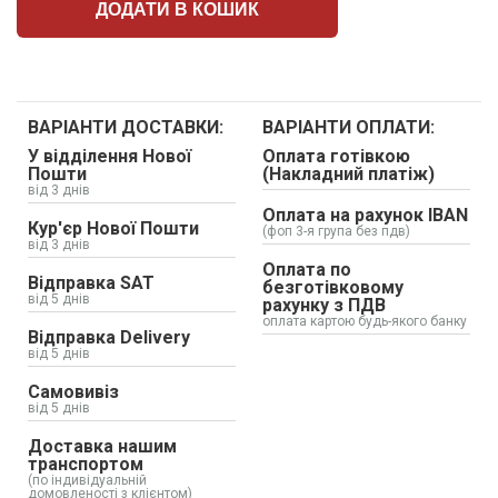
ДОДАТИ В КОШИК
ВАРІАНТИ ДОСТАВКИ:
ВАРІАНТИ ОПЛАТИ:
У відділення Нової
Оплата готівкою
Пошти
(Накладний платіж)
від 3 днів
Оплата на рахунок IBAN
Кур'єр Нової Пошти
(фоп 3-я група без пдв)
від 3 днів
Оплата по
Відправка SAT
безготівковому
від 5 днів
рахунку з ПДВ
оплата картою будь-якого банку
Відправка Delivery
від 5 днів
Самовивіз
від 5 днів
Доставка нашим
транспортом
(по індивідуальній
домовленості з клієнтом)