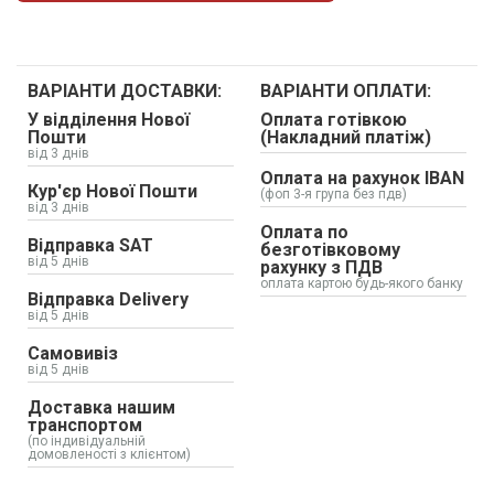
ВАРІАНТИ ДОСТАВКИ:
ВАРІАНТИ ОПЛАТИ:
У відділення Нової
Оплата готівкою
Пошти
(Накладний платіж)
від 3 днів
Оплата на рахунок IBAN
Кур'єр Нової Пошти
(фоп 3-я група без пдв)
від 3 днів
Оплата по
Відправка SAT
безготівковому
від 5 днів
рахунку з ПДВ
оплата картою будь-якого банку
Відправка Delivery
від 5 днів
Самовивіз
від 5 днів
Доставка нашим
транспортом
(по індивідуальній
домовленості з клієнтом)