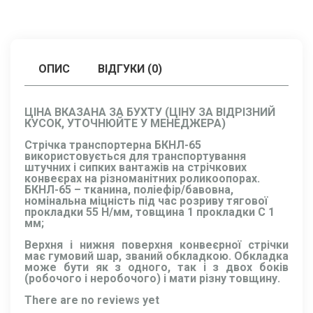
ОПИС
ВІДГУКИ (0)
ЦІНА ВКАЗАНА ЗА БУХТУ (ЦІНУ ЗА ВІДРІЗНИЙ
КУСОК, УТОЧНЮЙТЕ У МЕНЕДЖЕРА)
Стрічка транспортерна БКНЛ-65
використовується для транспортування
штучних і сипких вантажів на стрічкових
конвеєрах на різноманітних роликоопорах.
БКНЛ-65 – тканина, поліефір/бавовна,
номінальна міцність під час розриву тягової
прокладки 55 Н/мм, товщина 1 прокладки C 1
мм;
Верхня і нижня поверхня конвеєрної стрічки
має гумовий шар, званий обкладкою. Обкладка
може бути як з одного, так і з двох боків
(робочого і неробочого) і мати різну товщину.
There are no reviews yet