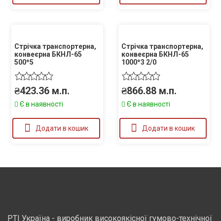
Стрічка транспортерна,
Стрічка транспортерна,
конвеєрна БКНЛ-65
конвеєрна БКНЛ-65
500*5
1000*3 2/0
₴
423.36
м.п.
₴
866.88
м.п.
Є в наявності
Є в наявності
Додати в кошик
Додати в кошик
РТІ Україна - виробник високоякісної гумово-технічної