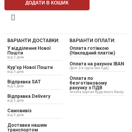
ДОДАТИ В КОШИК
ВАРІАНТИ ДОСТАВКИ:
ВАРІАНТИ ОПЛАТИ:
У відділення Нової
Оплата готівкою
Пошти
(Накладний платіж)
від 3 днів
Оплата на рахунок IBAN
Кур'єр Нової Пошти
(фоп 3-я група без пдв)
від 3 днів
Оплата по
Відправка SAT
безготівковому
від 5 днів
рахунку з ПДВ
оплата картою будь-якого банку
Відправка Delivery
від 5 днів
Самовивіз
від 5 днів
Доставка нашим
транспортом