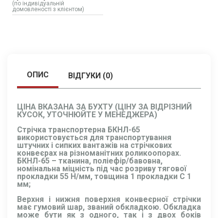
(по індивідуальній
домовленості з клієнтом)
ОПИС
ВІДГУКИ (0)
ЦІНА ВКАЗАНА ЗА БУХТУ (ЦІНУ ЗА ВІДРІЗНИЙ
КУСОК, УТОЧНЮЙТЕ У МЕНЕДЖЕРА)
Стрічка транспортерна БКНЛ-65
використовується для транспортування
штучних і сипких вантажів на стрічкових
конвеєрах на різноманітних роликоопорах.
БКНЛ-65 – тканина, поліефір/бавовна,
номінальна міцність під час розриву тягової
прокладки 55 Н/мм, товщина 1 прокладки C 1
мм;
Верхня і нижня поверхня конвеєрної стрічки
має гумовий шар, званий обкладкою. Обкладка
може бути як з одного, так і з двох боків