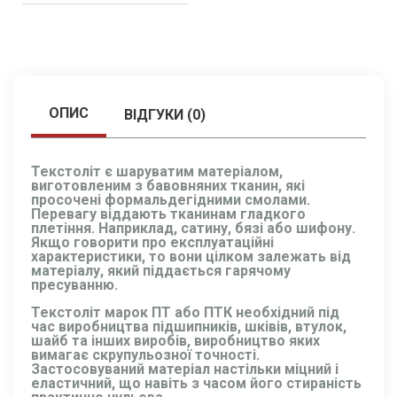
ОПИС
ВІДГУКИ (0)
Текстоліт є шаруватим матеріалом,
виготовленим з бавовняних тканин, які
просочені формальдегідними смолами.
Перевагу віддають тканинам гладкого
плетіння. Наприклад, сатину, бязі або шифону.
Якщо говорити про експлуатаційні
характеристики, то вони цілком залежать від
матеріалу, який піддається гарячому
пресуванню.
Текстоліт марок ПТ або ПТК необхідний під
час виробництва підшипників, шківів, втулок,
шайб та інших виробів, виробництво яких
вимагає скрупульозної точності.
Застосовуваний матеріал настільки міцний і
еластичний, що навіть з часом його стираність