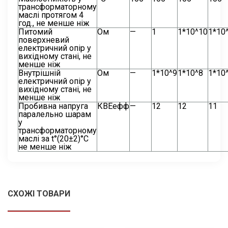
трансформаторному
маслі протягом 4
год., не менше ніж
Питомий
Ом
—
1
1*10^10
1*10
поверхневий
електричний опір у
вихідному стані, не
менше ніж
Внутрішній
Ом
—
1*10^9
1*10^8
1*10
електричний опір у
вихідному стані, не
менше ніж
Пробивна напруга
КВЕефф
—
12
12
11
паралельно шарам
у
трансформаторному
маслі за t°(20±2)°С
не менше ніж
СХОЖІ ТОВАРИ