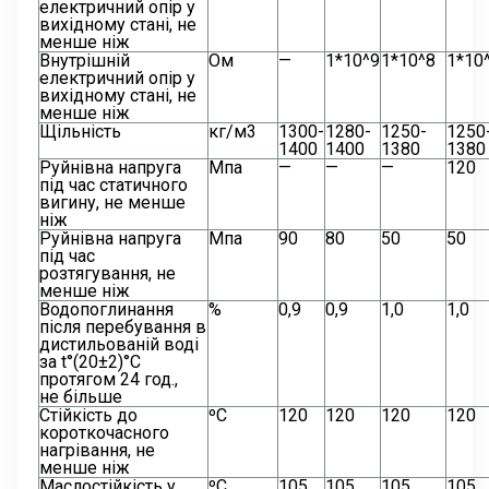
електричний опір у
вихідному стані, не
менше ніж
Внутрішній
Ом
—
1*10^9
1*10^8
1*10
електричний опір у
вихідному стані, не
менше ніж
Щільність
кг/м3
1300-
1280-
1250-
1250
1400
1400
1380
1380
Руйнівна напруга
Мпа
—
—
—
120
під час статичного
вигину, не менше
ніж
Руйнівна напруга
Мпа
90
80
50
50
під час
розтягування, не
менше ніж
Водопоглинання
%
0,9
0,9
1,0
1,0
після перебування в
дистильованій воді
за t°(20±2)°С
протягом 24 год.,
не більше
Стійкість до
ºС
120
120
120
120
короткочасного
нагрівання, не
менше ніж
Маслостійкість у
ºС
105
105
105
105