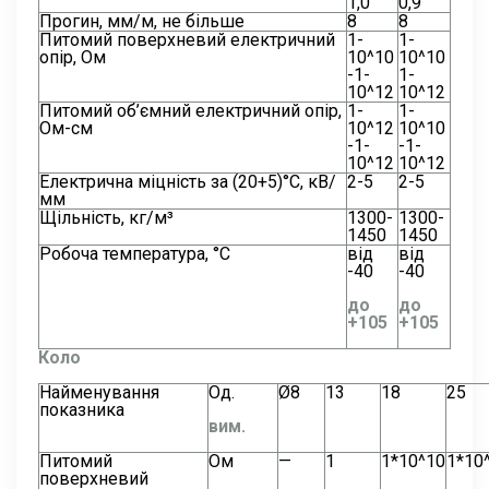
1,0
0,9
Прогин, мм/м, не більше
8
8
Питомий поверхневий електричний
1-
1-
опір, Ом
10^10
10^10
-1-
1-
10^12
10^12
Питомий об’ємний електричний опір,
1-
1-
Ом-см
10^12
10^10
-1-
-1-
10^12
10^12
Електрична міцність за (20+5)°С, кВ/
2-5
2-5
мм
Щільність, кг/м³
1300-
1300-
1450
1450
Робоча температура, °С
від
від
-40
-40
до
до
+105
+105
Коло
Найменування
Од.
Ø8
13
18
25
показника
вим.
Питомий
Ом
—
1
1*10^10
1*10
поверхневий