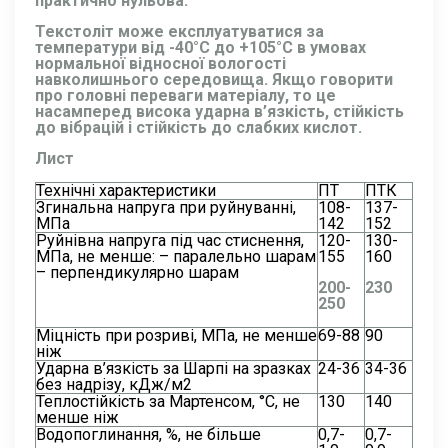
практично нульова.
Текстоліт може експлуатуватися за
температури від -40°С до +105°С в умовах
нормальної відносної вологості
навколишнього середовища. Якщо говорити
про головні переваги матеріалу, то це
насамперед висока ударна в’язкість, стійкість
до вібрацій і стійкість до слабких кислот.
Лист
Технічні характеристики
ПТ
ПТК
Згинальна напруга при руйнуванні,
108-
137-
МПа
142
152
Руйнівна напруга під час стиснення,
120-
130-
МПа, не менше: – паралельно шарам
155
160
– перпендикулярно шарам
200-
230
250
Міцність при розриві, МПа, не менше
69-88
90
ніж
Ударна в’язкість за Шарпі на зразках
24-36
34-36
без надрізу, кДж/м2
Теплостійкість за Мартенсом, °С, не
130
140
менше ніж
Водопоглинання, %, не більше
0,7-
0,7-