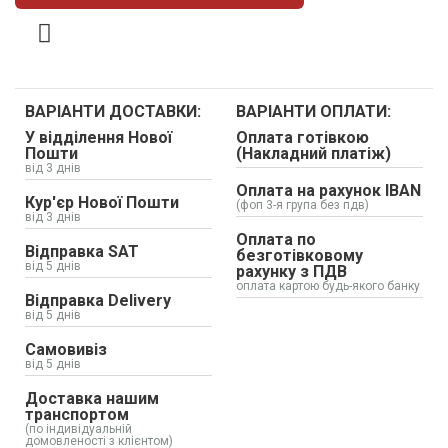
ВАРІАНТИ ДОСТАВКИ:
ВАРІАНТИ ОПЛАТИ:
У відділення Нової
Оплата готівкою
Пошти
(Накладний платіж)
від 3 днів
Оплата на рахунок IBAN
Кур'єр Нової Пошти
(фоп 3-я група без пдв)
від 3 днів
Оплата по
Відправка SAT
безготівковому
від 5 днів
рахунку з ПДВ
оплата картою будь-якого банку
Відправка Delivery
від 5 днів
Самовивіз
від 5 днів
Доставка нашим
транспортом
(по індивідуальній
домовленості з клієнтом)