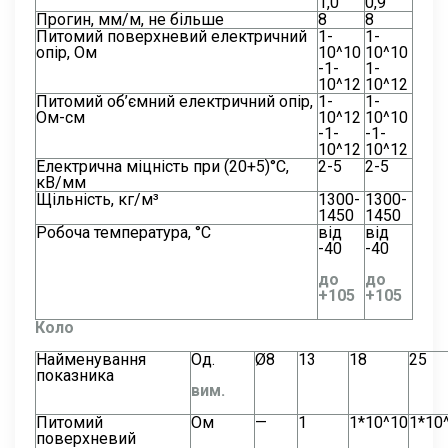
1,0
0,9
Прогин, мм/м, не більше
8
8
Питомий поверхневий електричний
1-
1-
опір, Ом
10^10
10^10
-1-
1-
10^12
10^12
Питомий об’ємний електричний опір,
1-
1-
Ом-см
10^12
10^10
-1-
-1-
10^12
10^12
Електрична міцність при (20+5)°С,
2-5
2-5
кВ/мм
Щільність, кг/м³
1300-
1300-
1450
1450
Робоча температура, °С
від
від
-40
-40
до
до
+105
+105
Коло
Найменування
Од.
Ø8
13
18
25
показника
вим.
Питомий
Ом
—
1
1*10^10
1*10
поверхневий