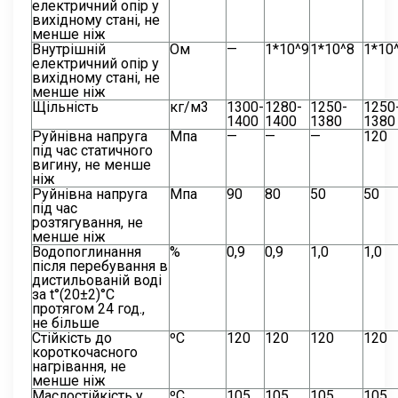
електричний опір у
вихідному стані, не
менше ніж
Внутрішній
Ом
—
1*10^9
1*10^8
1*10
електричний опір у
вихідному стані, не
менше ніж
Щільність
кг/м3
1300-
1280-
1250-
1250
1400
1400
1380
1380
Руйнівна напруга
Мпа
—
—
—
120
під час статичного
вигину, не менше
ніж
Руйнівна напруга
Мпа
90
80
50
50
під час
розтягування, не
менше ніж
Водопоглинання
%
0,9
0,9
1,0
1,0
після перебування в
дистильованій воді
за t°(20±2)°С
протягом 24 год.,
не більше
Стійкість до
ºС
120
120
120
120
короткочасного
нагрівання, не
менше ніж
Маслостійкість у
ºС
105
105
105
105