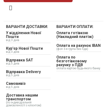
ВАРІАНТИ ДОСТАВКИ:
ВАРІАНТИ ОПЛАТИ:
У відділення Нової
Оплата готівкою
Пошти
(Накладний платіж)
від 3 днів
Оплата на рахунок IBAN
Кур'єр Нової Пошти
(фоп 3-я група без пдв)
від 3 днів
Оплата по
Відправка SAT
безготівковому
від 5 днів
рахунку з ПДВ
оплата картою будь-якого банку
Відправка Delivery
від 5 днів
Самовивіз
від 5 днів
Доставка нашим
транспортом
(по індивідуальній
домовленості з клієнтом)