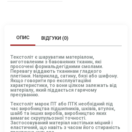
ОПИС
ВІДГУКИ (0)
Текстоліт є шаруватим матеріалом,
виготовленим з бавовняних тканин, які
просочені формальдегідними смолами.
Перевагу віддають тканинам гладкого
плетіння. Наприклад, сатину, бязі або шифону.
Якщо говорити про експлуатаційні
характеристики, то вони цілком залежать від
матеріалу, який піддається гарячому
пресуванню.
Текстоліт марок ПТ або ПТК необхідний під
час виробництва підшипників, шківів, втулок,
шайб та інших виробів, виробництво яких
вимагає скрупульозної точності.
Застосовуваний матеріал настільки міцний і
еластичний, що навіть з часом його стираність