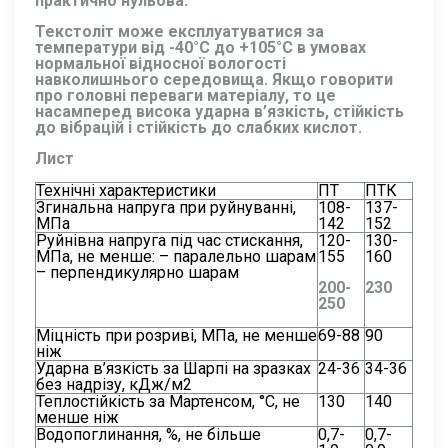
практично нульова.
Текстоліт може експлуатуватися за
температури від -40°С до +105°С в умовах
нормальної відносної вологості
навколишнього середовища. Якщо говорити
про головні переваги матеріалу, то це
насамперед висока ударна в’язкість, стійкість
до вібрацій і стійкість до слабких кислот.
Лист
Технічні характеристики
ПТ
ПТК
Згинальна напруга при руйнуванні,
108-
137-
МПа
142
152
Руйнівна напруга під час стискання,
120-
130-
МПа, не менше: – паралельно шарам
155
160
– перпендикулярно шарам
200-
230
250
Міцність при розриві, МПа, не менше
69-88
90
ніж
Ударна в’язкість за Шарпі на зразках
24-36
34-36
без надрізу, кДж/м2
Теплостійкість за Мартенсом, °С, не
130
140
менше ніж
Водопоглинання, %, не більше
0,7-
0,7-