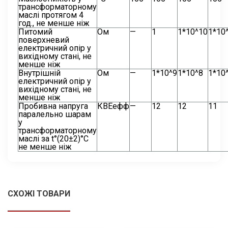
трансформаторному
маслі протягом 4
год., не менше ніж
Питомий
Ом
—
1
1*10^10
1*10
поверхневий
електричний опір у
вихідному стані, не
менше ніж
Внутрішній
Ом
—
1*10^9
1*10^8
1*10
електричний опір у
вихідному стані, не
менше ніж
Пробивна напруга
КВЕефф
—
12
12
11
паралельно шарам
у
трансформаторному
маслі за t°(20±2)°С
не менше ніж
СХОЖІ ТОВАРИ