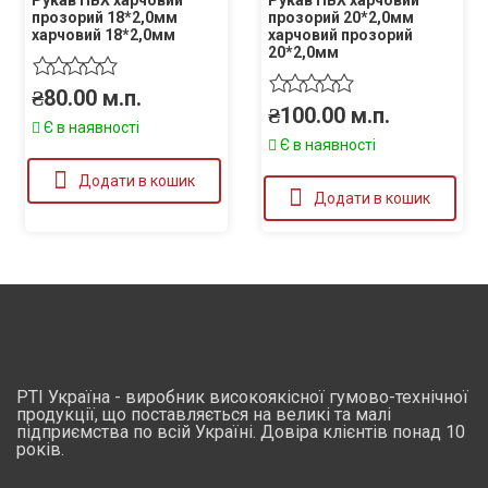
Рукав ПВХ харчовий
Рукав ПВХ харчовий
прозорий 18*2,0мм
прозорий 20*2,0мм
харчовий 18*2,0мм
харчовий прозорий
20*2,0мм
₴
80.00
м.п.
₴
100.00
м.п.
Є в наявності
Є в наявності
Додати в кошик
Додати в кошик
РТІ Україна - виробник високоякісної гумово-технічної
продукції, що поставляється на великі та малі
підприємства по всій Україні. Довіра клієнтів понад 10
років.