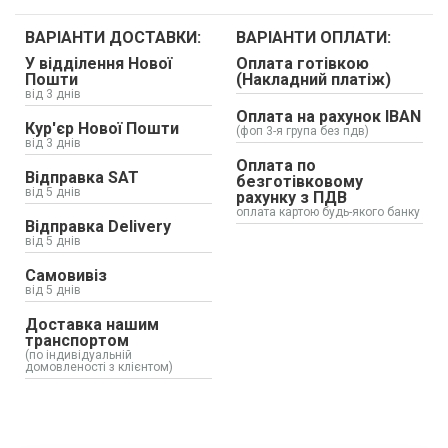
ВАРІАНТИ ДОСТАВКИ:
ВАРІАНТИ ОПЛАТИ:
У відділення Нової
Оплата готівкою
Пошти
(Накладний платіж)
від 3 днів
Оплата на рахунок IBAN
Кур'єр Нової Пошти
(фоп 3-я група без пдв)
від 3 днів
Оплата по
Відправка SAT
безготівковому
від 5 днів
рахунку з ПДВ
оплата картою будь-якого банку
Відправка Delivery
від 5 днів
Самовивіз
від 5 днів
Доставка нашим
транспортом
(по індивідуальній
домовленості з клієнтом)