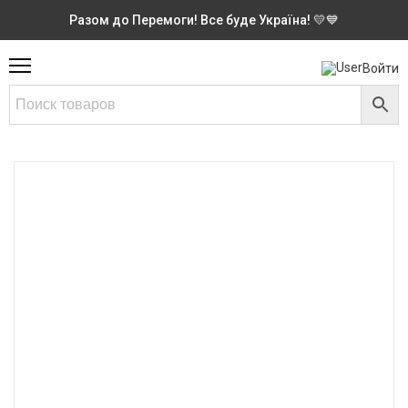
Разом до Перемоги! Все буде Україна! 💛💙
Войти