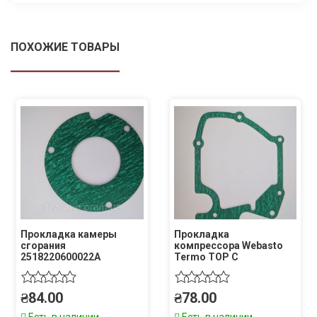
ПОХОЖИЕ ТОВАРЫ
Прокладка камеры
Прокладка
сгорания
компрессора Webasto
2518220600022A
Termo TOP C
₴
84.00
₴
78.00
Есть в наличии
Есть в наличии