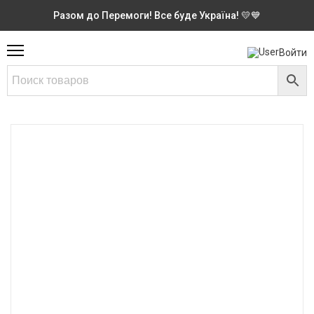
Разом до Перемоги! Все буде Україна! 💛💙
Войти