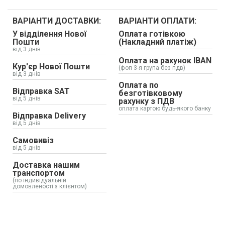
ВАРІАНТИ ДОСТАВКИ:
ВАРІАНТИ ОПЛАТИ:
У відділення Нової
Оплата готівкою
Пошти
(Накладний платіж)
від 3 днів
Оплата на рахунок IBAN
Кур'єр Нової Пошти
(фоп 3-я група без пдв)
від 3 днів
Оплата по
Відправка SAT
безготівковому
від 5 днів
рахунку з ПДВ
оплата картою будь-якого банку
Відправка Delivery
від 5 днів
Самовивіз
від 5 днів
Доставка нашим
транспортом
(по індивідуальній
домовленості з клієнтом)