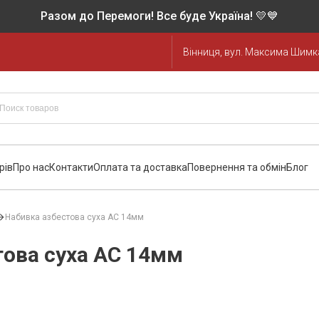
Разом до Перемоги! Все буде Україна! 💛💙
Вінниця, вул. Максима Шимка
рів
Про нас
Контакти
Оплата та доставка
Повернення та обмін
Блог
Набивка азбестова суха АС 14мм
това суха АС 14мм