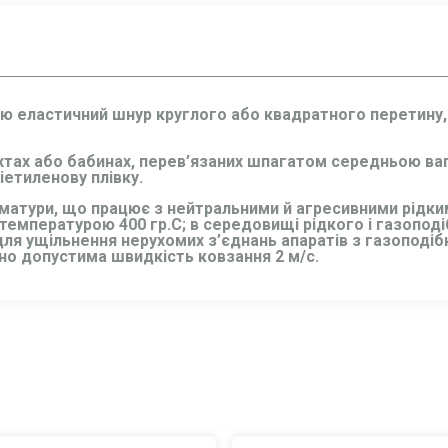
ю еластичний шнур круглого або квадратного перетину, 
ухтах або бабинах, перев’язаних шпагатом середньою ваг
іетиленову плівку.
рматури, що працює з нейтральними й агресивними рідк
емпературою 400 гр.C; в середовищі рідкого і газоподіб
ж для ущільнення нерухомих з’єднань апаратів з газопод
но допустима швидкість ковзання 2 м/c.