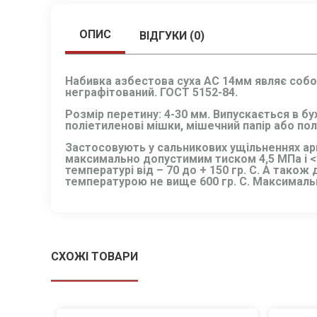
ОПИС
ВІДГУКИ (0)
Набивка азбестова суха АС 14мм являє собо
неграфітований. ГОСТ 5152-84.
Розмір перетину: 4-30 мм. Випускається в б
поліетиленові мішки, мішечний папір або пол
Застосовують у сальникових ущільненнях а
максимально допустимим тиском 4,5 МПа і <т
температурі від – 70 до + 150 гр. С. А тако
температурою не вище 600 гр. С. Максималь
СХОЖІ ТОВАРИ