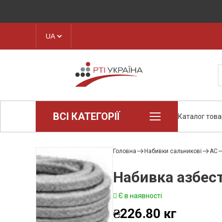
ВСІ КАТЕГОРІЇ
Каталог това
Loctite (промислова хімія)
Пароніт
Головна
Набивки сальникові
АС
Техпластина, листова гума
Набивка азбес
Конструкційні пластики та
полімери
Є в наявності
Стрічки транспортерні
Рукава і шланги
₴
226.80
кг