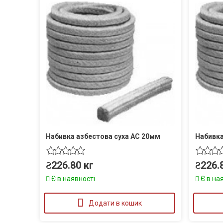
Набивка азбестова суха АС 20мм
Набивка
₴
226.80
кг
₴
226.
Є в наявності
Є в на
Додати в кошик