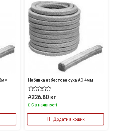
28мм
Набивка азбестова суха АС 4мм
₴
226.80
кг
Є в наявності
Додати в кошик