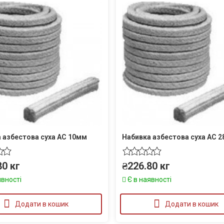
 азбестова суха АС 10мм
Набивка азбестова суха АС 
80
кг
₴
226.80
кг
явності
Є в наявності
Додати в кошик
Додати в кошик