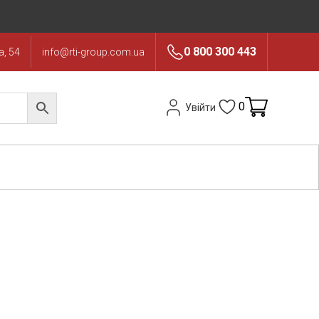
0 800 300 443
, 54
info@rti-group.com.ua
0
Увійти