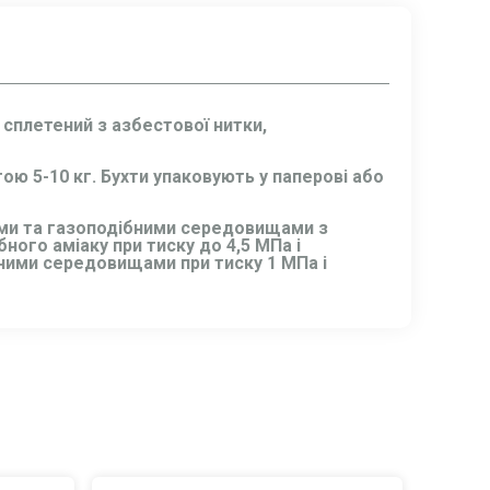
сплетений з азбестової нитки,
ою 5-10 кг. Бухти упаковують у паперові або
ими та газоподібними середовищами з
ного аміаку при тиску до 4,5 МПа і
ібними середовищами при тиску 1 МПа і