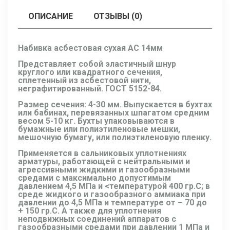
ОПИСАНИЕ
ОТЗЫВЫ (0)
Набивка асбестовая сухая АС 14мм
Представляет собой эластичный шнур
круглого или квадратного сечения,
сплетенный из асбестовой нити,
неграфитированный. ГОСТ 5152-84.
Размер сечения: 4-30 мм. Выпускается в бухтах
или бабинах, перевязанных шпагатом средним
весом 5-10 кг. Бухты упаковываются в
бумажные или полиэтиленовые мешки,
мешочную бумагу, или полиэтиленовую пленку.
Применяется в сальниковых уплотнениях
арматуры, работающей с нейтральными и
агрессивными жидкими и газообразными
средами с максимально допустимым
давлением 4,5 МПа и <температурой 400 гр.C; в
среде жидкого и газообразного аммиака при
давлении до 4,5 МПа и температуре от – 70 до
+ 150 гр.С. А также для уплотнения
неподвижных соединений аппаратов с
газообразными средами при давлении 1 МПа и