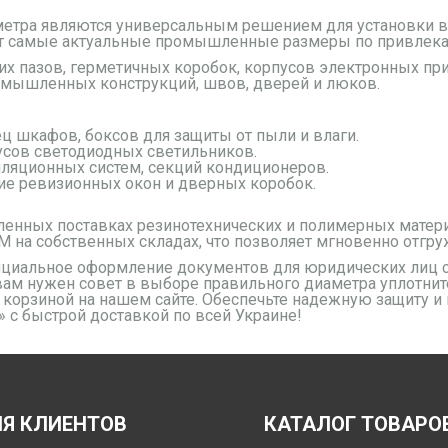
метра являются универсальным решением для установки в
ет самые актуальные промышленные размеры по привлек
их пазов, герметичных коробок, корпусов электронных пр
мышленных конструкций, швов, дверей и люков.
ец шкафов, боксов для защиты от пыли и влаги.
пусов светодиодных светильников.
иляционных систем, секций кондиционеров.
ние ревизионных окон и дверных коробок.
ных поставках резинотехнических и полимерных материа
 на собственных складах, что позволяет мгновенно отгру
циальное оформление документов для юридических лиц 
ам нужен совет в выборе правильного диаметра уплотните
корзиной на нашем сайте. Обеспечьте надежную защиту и
с быстрой доставкой по всей Украине!
Я КЛИЕНТОВ
КАТАЛОГ ТОВАРО