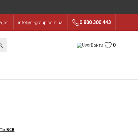
0 800 300 443
, 54
info@rti-group.com.ua
0
Войти
ть все