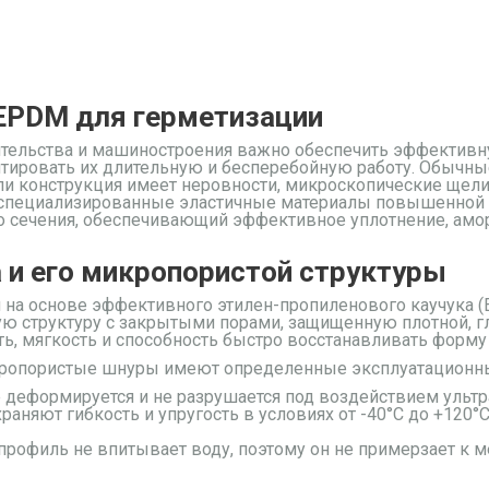
EPDM для герметизации
ительства и машиностроения важно обеспечить эффективн
рантировать их длительную и бесперебойную работу. Обычн
сли конструкция имеет неровности, микроскопические ще
я специализированные эластичные материалы повышенной 
го сечения, обеспечивающий эффективное уплотнение, 
 и его микропористой структуры
 на основе эффективного этилен-пропиленового каучука 
ую структуру с закрытыми порами, защищенную плотной, г
, мягкость и способность быстро восстанавливать форму 
кропористые шнуры имеют определенные эксплуатационн
е деформируется и не разрушается под воздействием ультр
храняют гибкость и упругость в условиях от -40°C до +120°
 профиль не впитывает воду, поэтому он не примерзает к