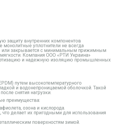
ую защиту внутренних компонентов
ые монолитные уплотнители не всегда
ли или закрывается с минимальным прижимным
мягкости. Компания ООО «РТИ Украина»
амортизацию и надежную изоляцию промышленных
(EPDM) путем высокотемпературного
ладкой и водонепроницаемой оболочкой. Такой
после снятия нагрузки.
ые преимущества:
афиолета, озона и кислорода.
C, что делает их пригодными для использования
 металлическим поверхностям зимой.