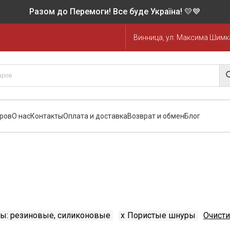
Разом до Перемоги! Все буде Україна! 💛💙
Винница, ул. Максима Шимка
аров
О нас
Контакты
Оплата и доставка
Возврат и обмен
Блог
ы: резиновые, силиконовые
x
Пористые шнуры
Очисти