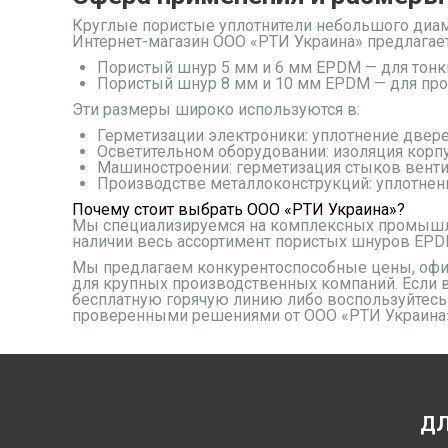
Круглые пористые уплотнители небольшого диа
Интернет-магазин ООО «РТИ Украина» предлага
Пористый шнур 5 мм и 6 мм EPDM
— для тонк
Пористый шнур 8 мм и 10 мм EPDM
— для про
Эти размеры широко используются в:
Герметизации электроники
: уплотнение двер
Осветительном оборудовании
: изоляция кор
Машиностроении
: герметизация стыков вент
Производстве металлоконструкций
: уплотне
Почему стоит выбрать ООО «РТИ Украина»?
Мы специализируемся на комплексных промышлен
наличии весь ассортимент пористых шнуров EPDM
Мы предлагаем конкурентоспособные цены, офи
для крупных производственных компаний. Если в
бесплатную горячую линию либо воспользуйтесь 
проверенными решениями от ООО «РТИ Украина» 
ДЛ