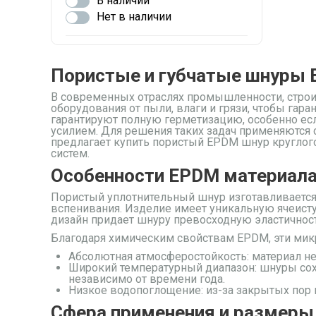
В наличии
Нет в наличии
Пористые и губчатые шнуры 
В современных отраслях промышленности, стро
оборудования от пыли, влаги и грязи, чтобы га
гарантируют полную герметизацию, особенно е
усилием. Для решения таких задач применяютс
предлагает купить пористый EPDM шнур кругло
систем.
Особенности EPDM материала
Пористый уплотнительный шнур изготавливается
вспенивания. Изделие имеет уникальную ячеист
дизайн придает шнуру превосходную эластичность
Благодаря химическим свойствам EPDM, эти ми
Абсолютная атмосферостойкость
: материал н
Широкий температурный диапазон
: шнуры со
независимо от времени года.
Низкое водопоглощение
: из-за закрытых пор
Сфера применения и размеры