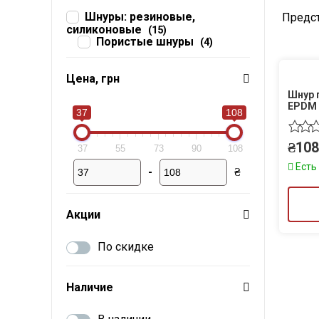
Набивки сальниковые
Шнуры: резиновые,
Предст
силиконовые
(15)
Композитные материалы Resimac
Пористые шнуры
(4)
Парафиновая эмульсия
Цена, грн
⇣ Показать все категории ⇣
Шнур 
EPDM
37
108
₴
108
37
55
73
90
108
Есть
-
₴
Мин. цена
Макс. цена
Акции
По скидке
Наличие