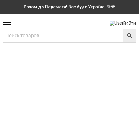
Разом до Перемоги! Все буде Україна! 💛💙
Войти