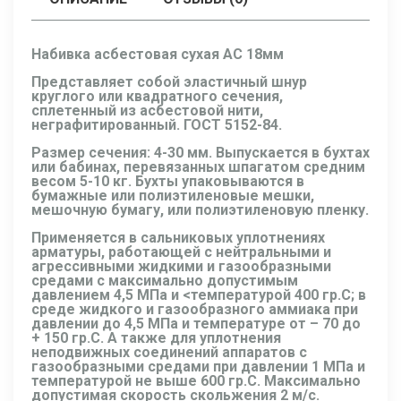
Набивка асбестовая сухая АС 18мм
Представляет собой эластичный шнур
круглого или квадратного сечения,
сплетенный из асбестовой нити,
неграфитированный. ГОСТ 5152-84.
Размер сечения: 4-30 мм. Выпускается в бухтах
или бабинах, перевязанных шпагатом средним
весом 5-10 кг. Бухты упаковываются в
бумажные или полиэтиленовые мешки,
мешочную бумагу, или полиэтиленовую пленку.
Применяется в сальниковых уплотнениях
арматуры, работающей с нейтральными и
агрессивными жидкими и газообразными
средами с максимально допустимым
давлением 4,5 МПа и <температурой 400 гр.C; в
среде жидкого и газообразного аммиака при
давлении до 4,5 МПа и температуре от – 70 до
+ 150 гр.С. А также для уплотнения
неподвижных соединений аппаратов с
газообразными средами при давлении 1 МПа и
температурой не выше 600 гр.С. Максимально
допустимая скорость скольжения 2 м/c.