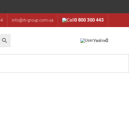
0 800 300 443
54
info@rti-group.com.ua
0
Увійти