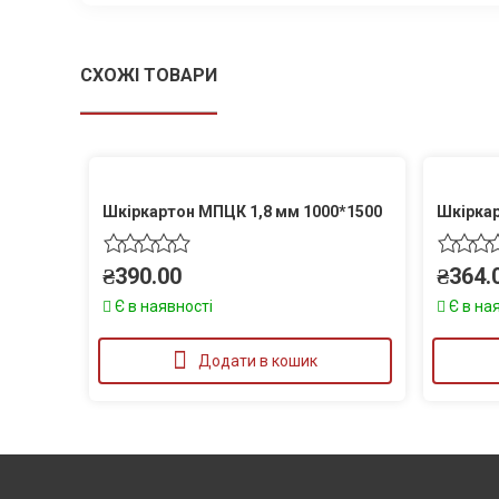
СХОЖІ ТОВАРИ
Шкіркартон МПЦК 1,8 мм 1000*1500
Шкіркар
₴
390.00
₴
364.
Є в наявності
Є в на
Додати в кошик