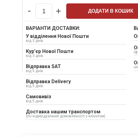
Набивки сальникові
-
+
ДОДАТИ В КОШИК
Композитні матеріали Resimac
Quantity
Парафінова емульсія
ВАРІАНТИ ДОСТАВКИ:
Прокладки
В
У відділення Нової Пошти
Шкіркартон прокладковий
О
від 3 днів
Електрокартон листовий
О
Кур'єр Нової Пошти
Шнури: Гумові, силіконові
(ф
від 3 днів
О
Відправка SAT
оп
від 5 днів
Відправка Delivery
від 5 днів
Самовивіз
від 5 днів
Доставка нашим транспортом
(по індивідуальній домовленості з клієнтом)