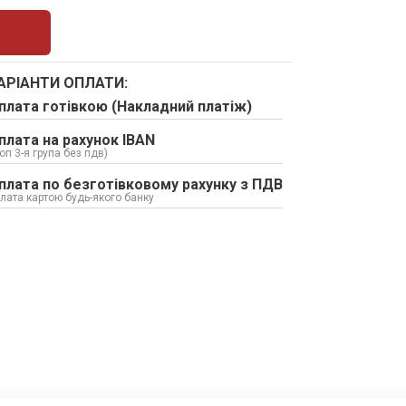
АРІАНТИ ОПЛАТИ:
плата готівкою (Накладний платіж)
плата на рахунок IBAN
оп 3-я група без пдв)
плата по безготівковому рахунку з ПДВ
лата картою будь-якого банку