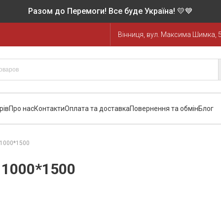
Разом до Перемоги! Все буде Україна! 💛💙
Вінниця, вул. Максима Шимка, 
рів
Про нас
Контакти
Оплата та доставка
Повернення та обмін
Блог
 1000*1500
 1000*1500