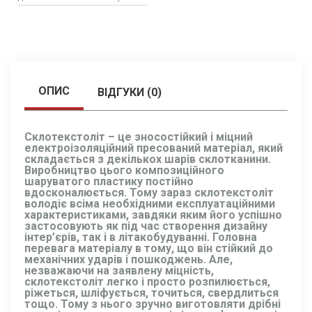
ОПИС
ВІДГУКИ (0)
Склотекстоліт – це зносостійкий і міцний
електроізоляційний пресований матеріал, який
складається з декількох шарів склотканини.
Виробництво цього композиційного
шаруватого пластику постійно
вдосконалюється. Тому зараз склотекстоліт
володіє всіма необхідними експлуатаційними
характеристиками, завдяки яким його успішно
застосовують як під час створення дизайну
інтер’єрів, так і в літакобудуванні. Головна
перевага матеріалу в тому, що він стійкий до
механічних ударів і пошкоджень. Але,
незважаючи на заявлену міцність,
склотекстоліт легко і просто розпилюється,
ріжеться, шліфується, точиться, свердлиться
тощо. Тому з нього зручно виготовляти дрібні