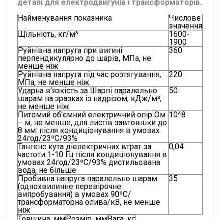
деталі для електродвигунів і трансформаторів.
Найменування показника
Числове
значення
Щільність, кг/м³
1600-
1900
Руйнівна напруга при вигині
360
перпендикулярно до шарів, МПа, не
менше ніж
Руйнівна напруга під час розтягування,
220
МПа, не менше ніж
Ударна в’язкість за Шарпі паралельно
50
шарам на зразках із надрізом, кДж/м²,
не менше ніж
Питомий об’ємний електричний опір Ом
10^8
– м, не менше, для листів завтовшки до
8 мм: після кондиціонування в умовах
24год/23ºС/93%
Тангенс кута діелектричних втрат за
0,04
частоти 1-10 Гц після кондиціонування в
умовах 24год/23ºС/93% дистильована
вода, не більше
Пробивна напруга паралельно шарам
35
(однохвилинне перевірочне
випробування) в умовах 90ºС/
трансформаторна олива/кВ, не менше
ніж
Товщина, мм
Розмір, мм
Вага, кг