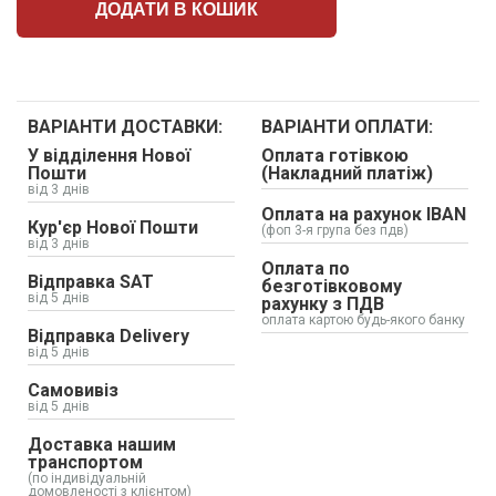
ДОДАТИ В КОШИК
ВАРІАНТИ ДОСТАВКИ:
ВАРІАНТИ ОПЛАТИ:
У відділення Нової
Оплата готівкою
Пошти
(Накладний платіж)
від 3 днів
Оплата на рахунок IBAN
Кур'єр Нової Пошти
(фоп 3-я група без пдв)
від 3 днів
Оплата по
Відправка SAT
безготівковому
від 5 днів
рахунку з ПДВ
оплата картою будь-якого банку
Відправка Delivery
від 5 днів
Самовивіз
від 5 днів
Доставка нашим
транспортом
(по індивідуальній
домовленості з клієнтом)