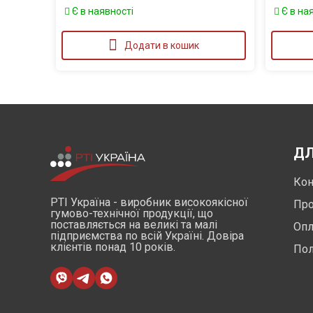
Є в наявності
Є в на
Додати в кошик
ДЛ
Кон
РТІ Україна - виробник високоякісної
Про
гумово-технічної продукції, що
поставляється на великі та малі
Опл
підприємства по всій Україні. Довіра
клієнтів понад 10 років.
Пол