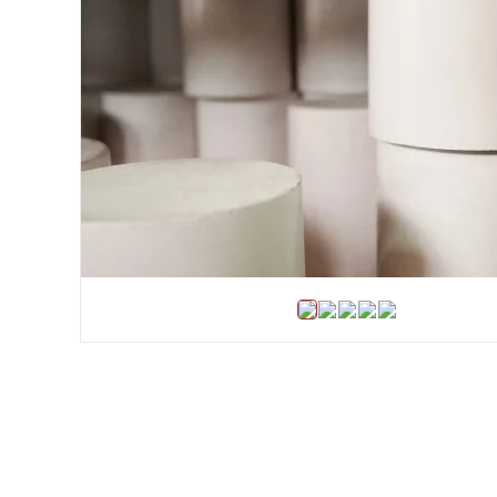
Хомути та БРСМ з'єднання
Набивки сальникові
Композитні матеріали Resimac
Парафінова емульсія
⇣ Показати всі категорії ⇣