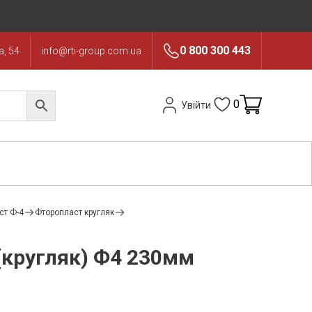
0 800 300 443
, 54
info@rti-group.com.ua
0
Увійти
ст Ф-4
Фторопласт кругляк
(кругляк) Ф4 230мм