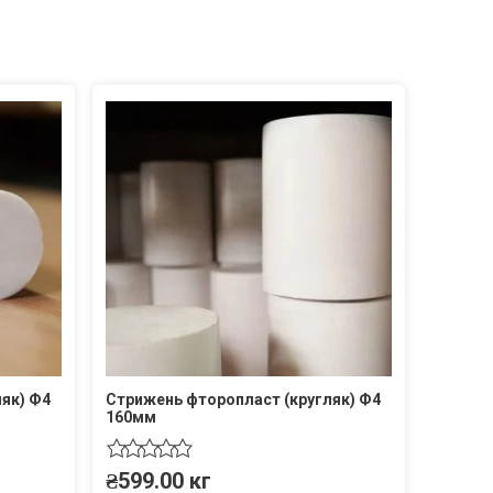
як) Ф4
Стрижень фторопласт (кругляк) Ф4
160мм
₴
599.00
кг