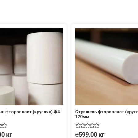
ь фторопласт (кругляк) Ф4
Стрижень фторопласт (кругл
120мм
00
кг
₴
599.00
кг