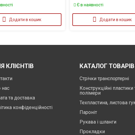
явності
Є в наявності
Додати в кошик
Додати в кошик
Я КЛІЄНТІВ
КАТАЛОГ ТОВАРІВ
такти
Стрічки транспортерні
 нас
Конструкційні пластики 
полімери
ата та доставка
Техпластина, листова гу
ітика конфіденційності
Пароніт
Рукава і шланги
Прокладки