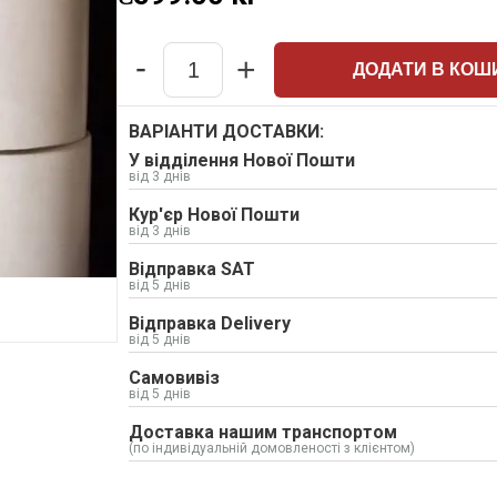
-
+
ДОДАТИ В КОШ
Quantity
ВАРІАНТИ ДОСТАВКИ:
У відділення Нової Пошти
від 3 днів
Кур'єр Нової Пошти
від 3 днів
Відправка SAT
від 5 днів
Відправка Delivery
від 5 днів
Самовивіз
від 5 днів
Доставка нашим транспортом
(по індивідуальній домовленості з клієнтом)