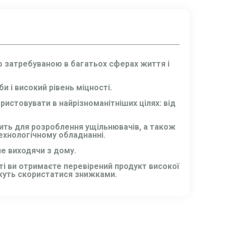
о затребуваною в багатьох сферах життя і
и і високий рівень міцності.
истовувати в найрізноманітніших цілях: від
одить для розроблення ущільнювачів, а також
технологічному обладнанні.
е виходячи з дому.
і ви отримаєте перевірений продукт високої
ожуть скористатися знижками.