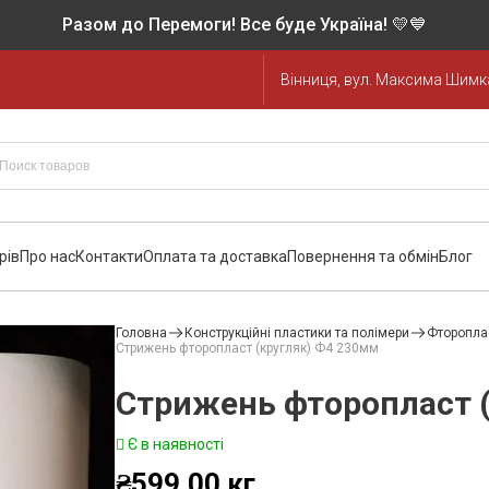
Разом до Перемоги! Все буде Україна! 💛💙
Вінниця, вул. Максима Шимка
рів
Про нас
Контакти
Оплата та доставка
Повернення та обмін
Блог
Головна
Конструкційні пластики та полімери
Фторопла
Стрижень фторопласт (кругляк) Ф4 230мм
Стрижень фторопласт 
Є в наявності
₴
599.00
кг