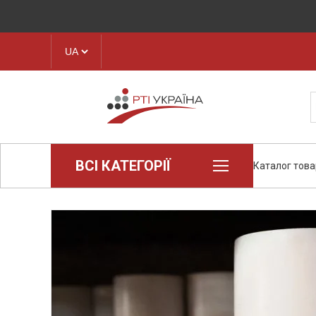
ВСІ КАТЕГОРІЇ
Каталог това
Loctite (промислова хімія)
Пароніт
Техпластина, листова гума
Конструкційні пластики та
полімери
Стрічки транспортерні
Рукава і шланги