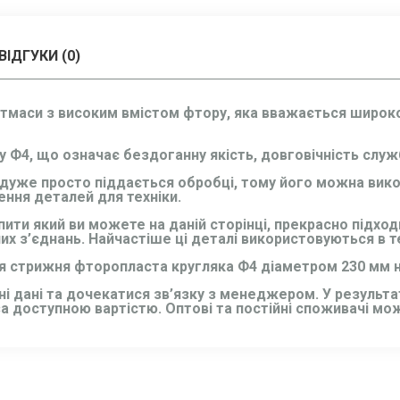
ВІДГУКИ (0)
стмаси з високим вмістом фтору, яка вважається широк
 Ф4, що означає бездоганну якість, довговічність служб
о дуже просто піддається обробці, тому його можна викор
ення деталей для техніки.
упити який ви можете на даній сторінці, прекрасно підх
них з’єднань. Найчастіше ці деталі використовуються в 
 стрижня фторопласта кругляка Ф4 діаметром 230 мм н
 дані та дочекатися зв’язку з менеджером. У результат
за доступною вартістю. Оптові та постійні споживачі м