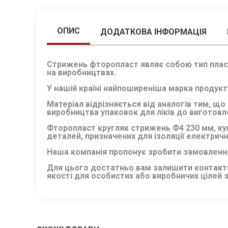
ОПИС
ДОДАТКОВА ІНФОРМАЦІЯ
Стрижень фторопласт
являє собою тип пла
на виробництвах.
У нашій країні найпоширеніша марка продукту
Матеріал відрізняється від аналогів тим, щ
виробництва упаковок для ліків до виготовл
Фторопласт кругляк стрижень Ф4 230 мм
, к
деталей, призначених для ізоляції електрич
Наша компанія пропонує зробити замовлення
Для цього достатньо вам залишити контактні
якості для особистих або виробничих цілей 