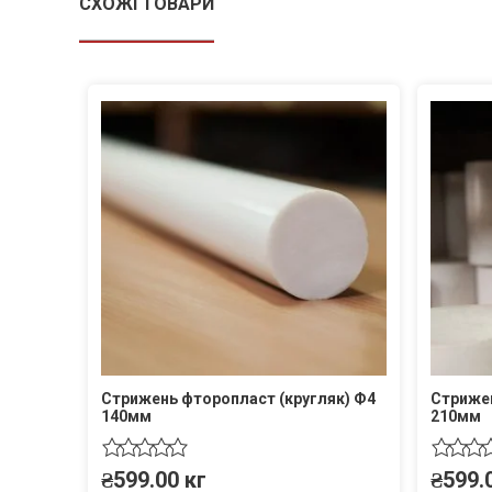
СХОЖІ ТОВАРИ
Стрижень фторопласт (кругляк) Ф4
Стрижен
140мм
210мм
₴
599.00
кг
₴
599.