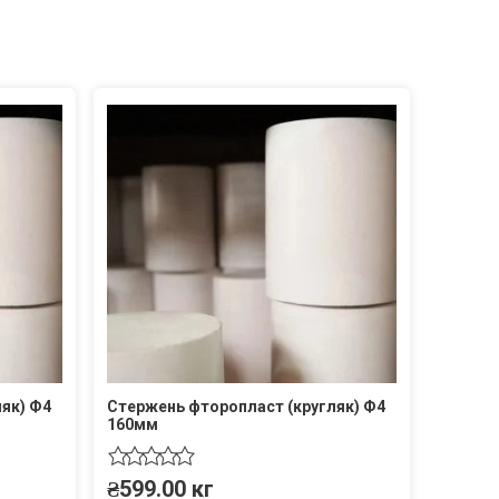
як) Ф4
Стержень фторопласт (кругляк) Ф4
160мм
₴
599.00
кг