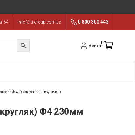
0 800 300 443
, 54
info@rti-group.com.ua
0
Войти
опласт Ф-4
Фторопласт кругляк
кругляк) Ф4 230мм