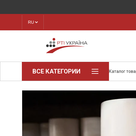
ВСЕ КАТЕГОРИИ
Каталог тов
Loctite (промышленная химия)
Паронит
Техпластина, листовая резина
Конструкционные пластики и
полимеры
Ленты транспортерные
Рукава, шланги