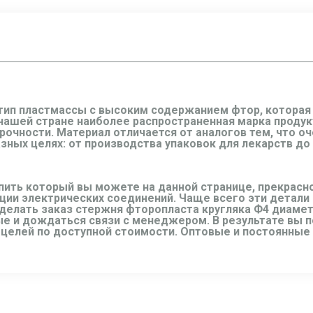
тип пластмассы с высоким содержанием фтор, которая
 нашей стране наиболее распространенная марка продук
очности. Материал отличается от аналогов тем, что о
ных целях: от производства упаковок для лекарств до 
пить который вы можете на данной странице, прекрасно
ции электрических соединений. Чаще всего эти детали
делать заказ стержня фторопласта кругляка Ф4 диамет
е и дождаться связи с менеджером. В результате вы 
 целей по доступной стоимости. Оптовые и постоянные