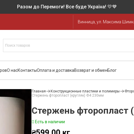
Разом до Перемоги! Все буде Україна! 💛💙
Винница, ул. Максима Шимка
аров
О нас
Контакты
Оплата и доставка
Возврат и обмен
Блог
Главная
Конструкционные пластики и полимеры
Фтор
Стержень фторопласт (кругляк) Ф4 230мм
Стержень фторопласт (
Есть в наличии
₴
599.00
кг