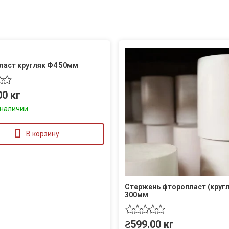
ласт кругляк Ф4 50мм
00
кг
 наличии
В корзину
Стержень фторопласт (кругл
300мм
₴
599.00
кг