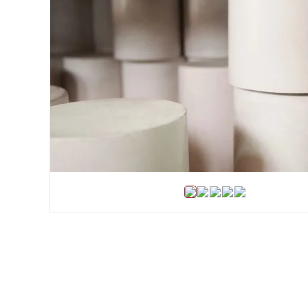
Хомуты и БРСМ соединения
Набивки сальниковые
Композитные материалы Resimac
Парафиновая эмульсия
⇣ Показать все категории ⇣