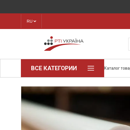
ВСЕ КАТЕГОРИИ
Каталог тов
Loctite (промышленная химия)
Паронит
Техпластина, листовая резина
Конструкционные пластики и
полимеры
Ленты транспортерные
Рукава, шланги