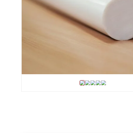
Хомуты и БРСМ соединения
Набивки сальниковые
Композитные материалы Resimac
Парафиновая эмульсия
Прокладки
Кожкартон прокладочный
Электрокартон листовой
Шнуры: резиновые, силиконовые