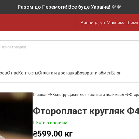
Разом до Перемоги! Все буде Україна! 💛💙
Винница, ул. Максима Шимка
аров
О нас
Контакты
Оплата и доставка
Возврат и обмен
Блог
Главная
Конструкционные пластики и полимеры
Фтор
Фторопласт кругляк Ф
Есть в наличии
₴
599.00
кг