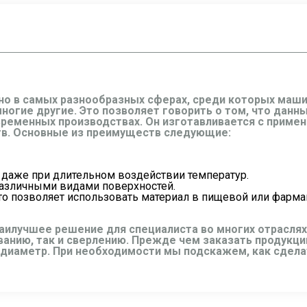
о в самых разнообразных сферах, среди которых маши
 многие другие. Это позволяет говорить о том, что дан
овременных производствах. Он изготавливается с приме
тв. Основные из преимуществ следующие:
 даже при длительном воздействии температур.
различными видами поверхностей.
что позволяет использовать материал в пищевой или фарм
 наилучшее решение для специалиста во многих отрасл
анию, так и сверлению. Прежде чем заказать продукц
а диаметр. При необходимости мы подскажем, как сдела