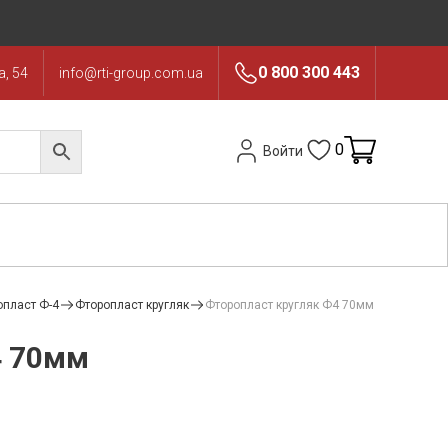
0 800 300 443
, 54
info@rti-group.com.ua
0
Войти
опласт Ф-4
Фторопласт кругляк
Фторопласт кругляк Ф4 70мм
4 70мм