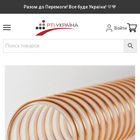
Разом до Перемоги! Все буде Україна! 💛💙
Войти