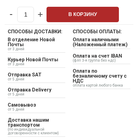
-
+
В КОРЗИНУ
Quantity
СПОСОБЫ ДОСТАВКИ:
СПОСОБЫ ОПЛАТЫ:
В отделение Новой
Оплата наличными
Почты
(Наложенный платеж)
от 3 дней
Оплата на счет IBAN
Курьер Новой Почты
(флп 3-я группа без ндс)
от 3 дней
Оплата по
Отправка SAT
безналичному счету с
от 5 дней
НДС
оплата картой любого банка
Отправка Delivery
от 5 дней
Самовывоз
от 5 дней
Доставка нашим
транспортом
(по индивидуальной
договоренности с клиентом)