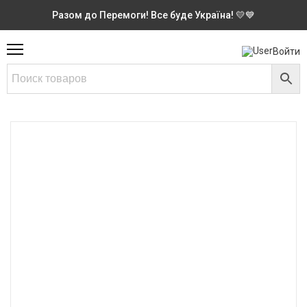
Разом до Перемоги! Все буде Україна! 💛💙
Войти