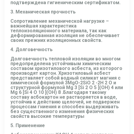
подтверждена гигиеническим сертификатом.
3. Механическая прочность
Сопротивление механической нагрузке –
важнейшая характеристика
теплоизоляционного материала, так как
деформированная изоляция не обеспечивает
своих прежних изоляционных свойств.
4. Долговечность
Долговечность тепловой изоляции во многом
предопределена устойчивым химическим
составом хризотилового асбеста, из которого
производят картон. Хризотиловый асбест
представляет собой водный силикат магния с
химической формулой 3МgO-2SiO
2
-2H
2
O и
структурной формулой Мg
3
[Si
2
O
5
](OH)
4
или
Мg
6
[Si
4
O
10
](OH)
8
.Благодаря такому
составу асбокартон не растворяется в воде,
устойчив к действию щелочей, не подвержен
процессам гниения и способен выдерживать
без существенного изменения физических
свойств высокие температуры
5. Применение