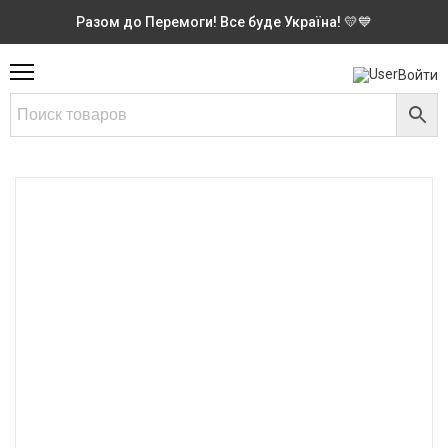
Разом до Перемоги! Все буде Україна! 💛💙
Войти