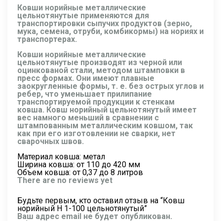
Ковши норийные металлические
цельнотянутые применяются для
транспортировки сыпучих продуктов (зерно,
мука, семена, отруби, комбикормы) на нориях и
транспортерах.
Ковши норийные металлические
цельнотянутые производят из черной или
оцинкованой стали, методом штамповки в
пресс формах. Они имеют плавные
заокругленные формы, т. е. без острых углов и
ребер, что уменьшает прилипание
транспортируемой продукции к стенкам
ковша. Ковш норийный цельнотянутый имеет
вес намного меньший в сравнении с
штампованным металлическим ковшом, так
как при его изготовлении не сварки, нет
сварочных швов.
Материал ковша: метал
Ширина ковша: от 110 до 420 мм
Объем ковша: от 0,37 до 8 литров
There are no reviews yet
Будьте первым, кто оставил отзыв на “Ковш
норийный Н 1-100 цельнотянутый”
Ваш адрес email не будет опубликован.