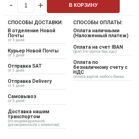
-
+
В КОРЗИНУ
Quantity
СПОСОБЫ ДОСТАВКИ:
СПОСОБЫ ОПЛАТЫ:
В отделение Новой
Оплата наличными
Почты
(Наложенный платеж)
от 3 дней
Оплата на счет IBAN
Курьер Новой Почты
(флп 3-я группа без ндс)
от 3 дней
Оплата по
Отправка SAT
безналичному счету с
от 5 дней
НДС
оплата картой любого банка
Отправка Delivery
от 5 дней
Самовывоз
от 5 дней
Доставка нашим
транспортом
(по индивидуальной
договоренности с клиентом)