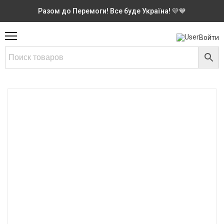
Разом до Перемоги! Все буде Україна! 💛💙
Войти