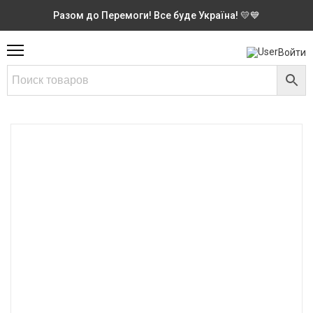
Разом до Перемоги! Все буде Україна! 💛💙
Войти